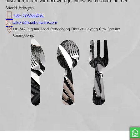
ausbauen, indem wir hochwertige, innovative Produkte auf den
Markt bringen.
+86-13250662326
wilson@huashunware.com
Nr. 342, Xiguan Road, Rongcheng District, Jieyang City, Provinz
Guangdong.