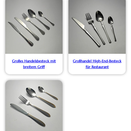
Großes Handelsbesteck mit
Großhandel High-End-Besteck
breitem Griff
für Restaurant