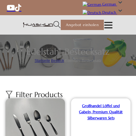
German
Deutsch
Angebot einholen
Edelstahl-Bestecksatz
Startseite
/
Besteck
/
Edelstahl-Bestecksatz
Großhandel Löffel und
Gabeln, Premium Qualität
Silberwaren Sets