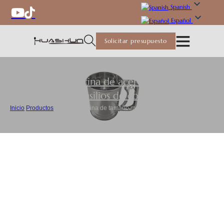
Spanish
Español
Solicitar presupuesto
Tamiz de harina de acero inoxidable
,
Utensilios de cocina
Inicio
/
Productos
/
Tamiz de harina de tamaño medio Custom Flour Sifter Cup