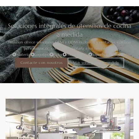
Soluciones integrales de utensilios de cocina
a medida
Huashun ofrece soluciones OEM y ODM exclusivas y rentables, con una
personalización completa adaptada a sus necesidades.
Material
Logotipo
Color
Forma
Talla
Superficie
Paquete
Contacte con nosotros
Más soluciones a medida