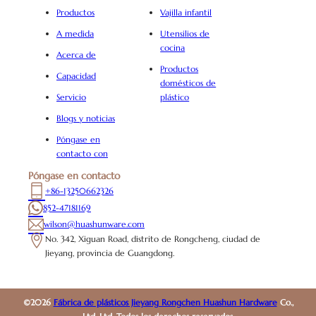
Productos
Vajilla infantil
A medida
Utensilios de
cocina
Acerca de
Productos
Capacidad
domésticos de
Servicio
plástico
Blogs y noticias
Póngase en
contacto con
Póngase en contacto
+86-13250662326
852-47181169
wilson@huashunware.com
No. 342, Xiguan Road, distrito de Rongcheng, ciudad de
Jieyang, provincia de Guangdong.
©2026
Fábrica de plásticos Jieyang Rongchen Huashun Hardware
Co.,