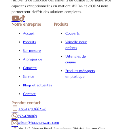
récipients de stockage des aliments de qualité supérieure. Nos
capacités exceptionnelles en matière d'OEM et d'ODM nous
permettent d'offrir des solutions complètes.
Notre entreprise
Produits
Accueil
Couverts
Produits
Vaisselle pour
enfants
Sur mesure
Ustensiles de
A propos de
cuisine
Capacité
Produits ménagers
Service
en plastique
Blogs et actualités
Contact
Prendre contact
+86-13250662326
852-47181169
wilson@huashunware.com
No. 342, Xiguan Road, Rongcheng District, Jieyang City,