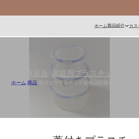
製品紹介
ホーム
カス
食品保存容器
,
家庭用プラスチック製品
ホーム
/
商品
/
蓋付きプラスチック製食品貯蔵容器卸売