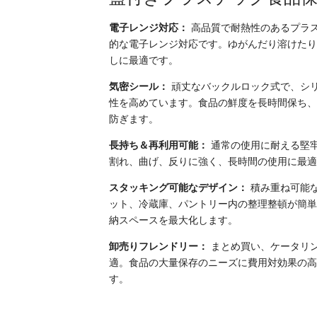
電子レンジ対応：
高品質で耐熱性のあるプラ
的な電子レンジ対応です。ゆがんだり溶けた
しに最適です。
気密シール：
頑丈なバックルロック式で、シ
性を高めています。食品の鮮度を長時間保ち
防ぎます。
長持ち＆再利用可能：
通常の使用に耐える堅牢
割れ、曲げ、反りに強く、長時間の使用に最
スタッキング可能なデザイン：
積み重ね可能
ット、冷蔵庫、パントリー内の整理整頓が簡
納スペースを最大化します。
卸売りフレンドリー：
まとめ買い、ケータリ
適。食品の大量保存のニーズに費用対効果の
す。