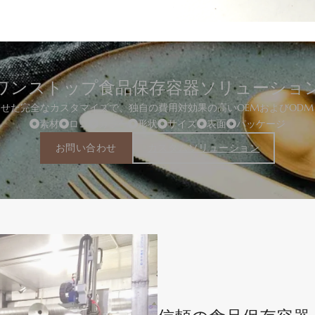
ワンストップ食品保存容器ソリューショ
に合わせた完全なカスタマイズで、独自の費用対効果の高いOEMおよびOD
素材
ロゴ
カラー
形状
サイズ
表面
パッケージ
お問い合わせ
カスタムソリューション