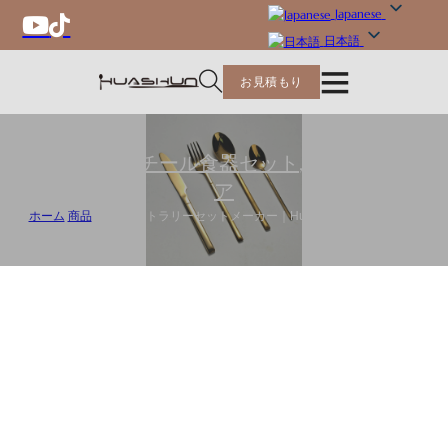
Japanese
日本語
お見積もり
ステンレススチール食器セット
,
フラットウェ
ア
ホーム
/
商品
/
卸売り カトラリーセットメーカー｜Huashun 24pc Flatware