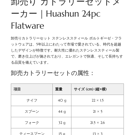
卸売り カトラリーセットメ
ーカー｜Huashun 24pc
Flatware
卸売りカトラリーセット ステンレススティール ポルトギーゼ・フラ
ットウェアは、5年以上にわたって市場で愛されている、時代を超越
したデザインが特徴です。耐久性に優れたステンレススティール製
で、磨き仕上げが施されており、エレガントで快適、そして長持ちす
る品質を備えています。
卸売カトラリーセットの属性：
項目
重量
サイズ (cm) (縦×横)
ナイフ
40 g
22 × 1.5
スプーン
44 g
21 × 5
フォーク
32 g
21.5 × 2.6
ティースプーン
15 g
13 × 3