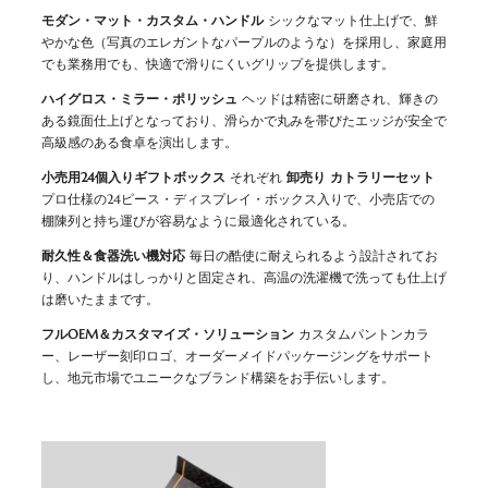
モダン・マット・カスタム・ハンドル
シックなマット仕上げで、鮮
やかな色（写真のエレガントなパープルのような）を採用し、家庭用
でも業務用でも、快適で滑りにくいグリップを提供します。
ハイグロス・ミラー・ポリッシュ
ヘッドは精密に研磨され、輝きの
ある鏡面仕上げとなっており、滑らかで丸みを帯びたエッジが安全で
高級感のある食卓を演出します。
小売用24個入りギフトボックス
それぞれ
卸売り カトラリーセット
プロ仕様の24ピース・ディスプレイ・ボックス入りで、小売店での
棚陳列と持ち運びが容易なように最適化されている。
耐久性＆食器洗い機対応
毎日の酷使に耐えられるよう設計されてお
り、ハンドルはしっかりと固定され、高温の洗濯機で洗っても仕上げ
は磨いたままです。
フルOEM＆カスタマイズ・ソリューション
カスタムパントンカラ
ー、レーザー刻印ロゴ、オーダーメイドパッケージングをサポート
し、地元市場でユニークなブランド構築をお手伝いします。