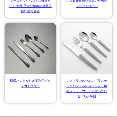
プラスチックハンドル食器セ
工場直接供給結婚式のための
ット 大量 手頃な価格の高品質
フラットウェア
使い捨て食器
幅広ハンドル付き業務用バル
レストランのためのプラスチ
クカトラリー
ックハンドルのステンレス鋼
のフラットウェアが付いてい
るバルク平皿