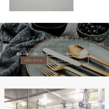
ワンストップ・カスタム食器ソリューション
Huashunは、お客様のニーズに合わせた完全なカスタマイズで、独自の費用
対効果の高いOEMおよびODMソリューションを提供しています。
素材
ロゴ
カラー
形状
サイズ
表面
パッケージ
お問い合わせ
カスタムソリューション