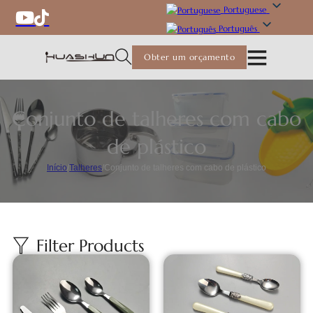
Portuguese
Português
Obter um orçamento
Conjunto de talheres com cabo
de plástico
Início
/
Talheres
/
Conjunto de talheres com cabo de plástico