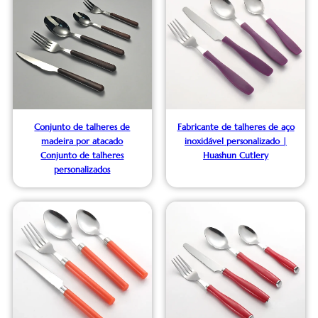
Conjunto de talheres de
Fabricante de talheres de aço
madeira por atacado
inoxidável personalizado |
Conjunto de talheres
Huashun Cutlery
personalizados