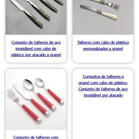
Conjunto de talheres de aço
Talheres com cabo de plástico
inoxidável com cabo de
personalizados a granel
plástico por atacado a granel
Conjuntos de talheres a
granel com cabo de plástico,
Conjunto de talheres de aço
inoxidável por atacado
Conjunto de talheres com