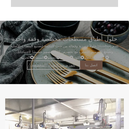
حلول أطباق مسطحات مخصّصة وقفة واحدة
تقدم Huashun حلولاً حصرية وفعالة من حيث التكلفة لتصنيع المعدات الأصلية
وتصنيع التصميم الأصلي، مع تخصيص كامل مصمم خصيصًا لاحتياجاتك.
المواد
الشعار
اللون
الشكل
الحجم
السطح
الحزمة
اتصل بنا
المزيد من الحلول المخصصة