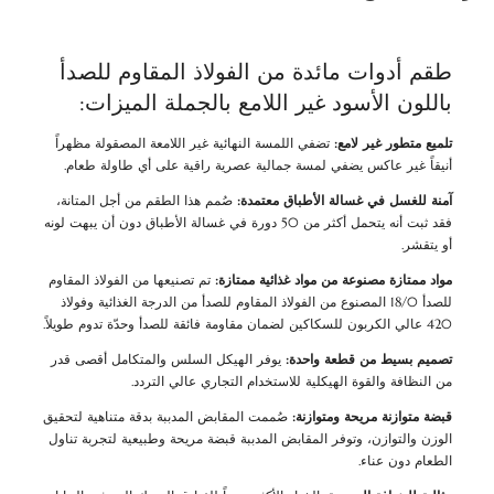
طقم أدوات مائدة من الفولاذ المقاوم للصدأ
باللون الأسود غير اللامع بالجملة الميزات:
تلميع متطور غير لامع:
تضفي اللمسة النهائية غير اللامعة المصقولة مظهراً
أنيقاً غير عاكس يضفي لمسة جمالية عصرية راقية على أي طاولة طعام.
آمنة للغسل في غسالة الأطباق معتمدة:
صُمم هذا الطقم من أجل المتانة،
فقد ثبت أنه يتحمل أكثر من 50 دورة في غسالة الأطباق دون أن يبهت لونه
أو يتقشر.
مواد ممتازة مصنوعة من مواد غذائية ممتازة:
تم تصنيعها من الفولاذ المقاوم
للصدأ 18/0 المصنوع من الفولاذ المقاوم للصدأ من الدرجة الغذائية وفولاذ
420 عالي الكربون للسكاكين لضمان مقاومة فائقة للصدأ وحدّة تدوم طويلاً.
تصميم بسيط من قطعة واحدة:
يوفر الهيكل السلس والمتكامل أقصى قدر
من النظافة والقوة الهيكلية للاستخدام التجاري عالي التردد.
قبضة متوازنة مريحة ومتوازنة:
صُممت المقابض المدببة بدقة متناهية لتحقيق
الوزن والتوازن، وتوفر المقابض المدببة قبضة مريحة وطبيعية لتجربة تناول
الطعام دون عناء.