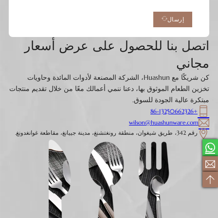
إرسال
اتصل بنا للحصول على عرض أسعار
مجاني
كن شريكًا مع Huashun، الشركة المصنعة لأدوات المائدة وحاويات
تخزين الطعام الموثوق بها، دعنا ننمي أعمالك معًا من خلال تقديم منتجات
مبتكرة عالية الجودة للسوق.
+86-13250662326
wilson@huashunware.com
رقم 342، طريق شيغوان، منطقة رونغتشنغ، مدينة جييانغ، مقاطعة غوانغدونغ.