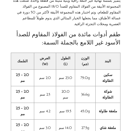
يتميز بلمسة نهائية غير لامعة راقية وبنية متينة من قطعة واحدة. صُنعت هذه
المجموعة الأنيقة من الفولاذ المقاوم للصدأ 18/0 المصنوع من الفولاذ
المقاوم للطعام، وتم اختبار هذه المجموعة الأنيقة لأكثر من 50 دورة في
غسالة الأطباق، مما يجعلها الخيار المثالي الذي يدوم طويلاً للمطاعم
العصرية ومحلات التجزئة الراقية.
طقم أدوات مائدة من الفولاذ المقاوم للصدأ
الأسود غير اللامع بالجملة السمة:
الوزن
الطول
العرض
البند
السُمك
(جم)
(L)
(W)
سكين
2.0 - 2.5
79.0g
23.0 سم
2.0 سم
الطاولة
مم
شوكة
20.0
2.0 - 2.5
36.6g
2.5 سم
الطاولة
سم
مم
2.0 - 2.5
ملعقة طاولة
45.0g
19.5 سم
4.2 سم
مم
2.0 - 2.5
ملعقة شاي
27.5g
14.0 سم
3.0 سم
مم