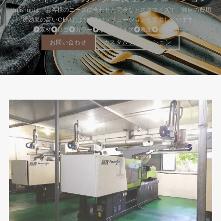
Huashunは、お客様のニーズに合わせた完全なカスタマイズで、独自の費用
対効果の高いOEMおよびODMソリューションを提供しています。
素材
ロゴ
カラー
形状
サイズ
表面
パッケージ
お問い合わせ
カスタムソリューション