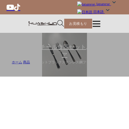
Japanese
日本語
お見積もり
ステンレススチール食器セット
,
フラットウェ
ア
ホーム
/
商品
/
卸売マットブラックステンレス鋼フラットウェアセット