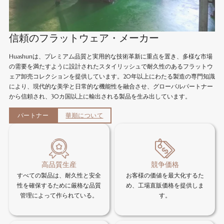
信頼のフラットウェア・メーカー
Huashunは、プレミアム品質と実用的な技術革新に重点を置き、多様な市場
の需要を満たすように設計されたスタイリッシュで耐久性のあるフラットウ
ェア卸売コレクションを提供しています。20年以上にわたる製造の専門知識
により、現代的な美学と日常的な機能性を融合させ、グローバルパートナー
から信頼され、30カ国以上に輸出される製品を生み出しています。
パートナー
華順について
高品質生産
競争価格
すべての製品は、耐久性と安全
お客様の価値を最大化するた
性を確保するために厳格な品質
め、工場直販価格を提供しま
管理によって作られている。
す。