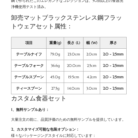
鋼で作られたこのエレガントなコレクションは、50回以上の食器洗
浄機使用テスト済み。
卸売マットブラックステンレス鋼フラッ
トウェアセット属性：
項目
重量(g)
長さ (L)
幅 (W)
厚さ
テーブルナイフ
79.0g
23.0cm
2.0cm
2.0 - 2.5mm
テーブルフォーク
36.6g
20.0cm
2.5cm
2.0 - 2.5mm
テーブルスプーン
45.0g
19.5cm
4.2cm
2.0 - 2.5mm
ティースプーン
27.5g
14.0cm
3.0cm
2.0 - 2.5mm
カスタム食器セット
1、無料サンプルあり：
大量注文の前に、品質評価のための無料サンプルを提供しています。
2、カスタマイズ可能な包装オプション：
様々なパッケージングスタイルに対応しています：