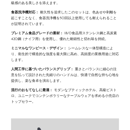
級感のある美しさを添えます。
食器洗浄機対応：
耐久性を追求したこのセットは、色あせや剥離を
起こすことなく、食器洗浄機を50回以上使用しても耐えられること
が証明されています。
プレミアム食品グレードの素材：
18/0食品用ステンレス鋼と高炭素
420鋼（ナイフ用）を使用し、優れた耐錆性と切れ味を持続。
ミニマルなワンピース・デザイン：
シームレスな一体型構造によ
り、衛生的で構造的な強度を最大限に高め、高頻度の業務用途に対応
します。
人間工学に基づいたバランスグリップ：
重さとバランスに細心の注
意を払って設計された先細りのハンドルは、快適で自然な持ち心地を
提供し、楽な食卓を演出します。
流行のおもてなしに最適：
モダンなブティックホテル、高級ビスト
ロ、ユニークでコンテンポラリーなテーブルウェアを求める小売店の
トップセラー。