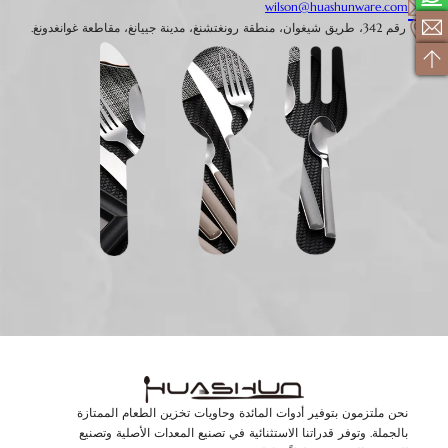
wilson@huashunware.com
رقم 342، طريق شيغوان، منطقة رونغتشنغ، مدينة جييانغ، مقاطعة غوانغدونغ.
نحن ملتزمون بتوفير أدوات المائدة وحاويات تخزين الطعام الممتازة
بالجملة. وتوفر قدراتنا الاستثنائية في تصنيع المعدات الأصلية وتصنيع