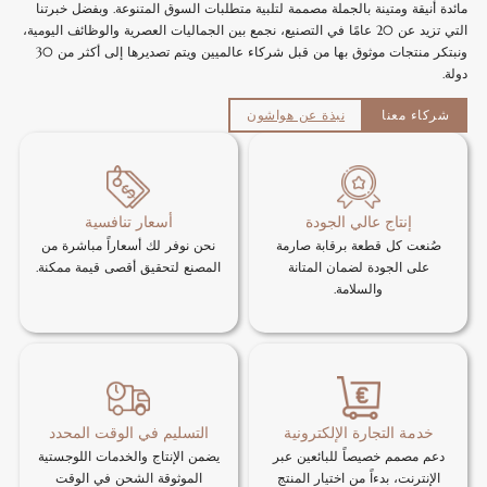
مائدة أنيقة ومتينة بالجملة مصممة لتلبية متطلبات السوق المتنوعة. وبفضل خبرتنا
التي تزيد عن 20 عامًا في التصنيع، نجمع بين الجماليات العصرية والوظائف اليومية،
ونبتكر منتجات موثوق بها من قبل شركاء عالميين ويتم تصديرها إلى أكثر من 30
دولة.
شركاء معنا
نبذة عن هواشون
إنتاج عالي الجودة
أسعار تنافسية
صُنعت كل قطعة برقابة صارمة
نحن نوفر لك أسعاراً مباشرة من
على الجودة لضمان المتانة
المصنع لتحقيق أقصى قيمة ممكنة.
والسلامة.
خدمة التجارة الإلكترونية
التسليم في الوقت المحدد
دعم مصمم خصيصاً للبائعين عبر
يضمن الإنتاج والخدمات اللوجستية
الإنترنت، بدءاً من اختيار المنتج
الموثوقة الشحن في الوقت