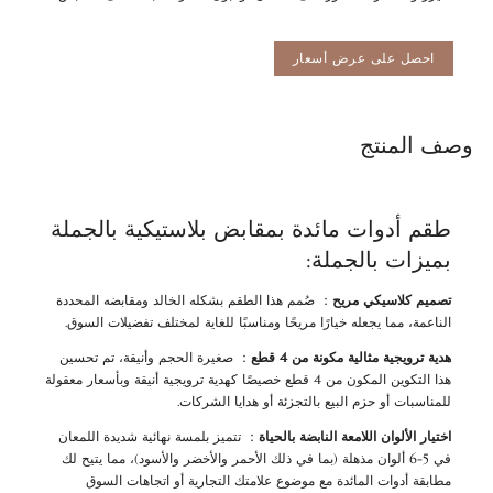
احصل على عرض أسعار
وصف المنتج
طقم أدوات مائدة بمقابض بلاستيكية بالجملة
بميزات بالجملة:
تصميم كلاسيكي مريح
： صُمم هذا الطقم بشكله الخالد ومقابضه المحددة
الناعمة، مما يجعله خيارًا مريحًا ومناسبًا للغاية لمختلف تفضيلات السوق.
هدية ترويجية مثالية مكونة من 4 قطع
： صغيرة الحجم وأنيقة، تم تحسين
هذا التكوين المكون من 4 قطع خصيصًا كهدية ترويجية أنيقة وبأسعار معقولة
للمناسبات أو حزم البيع بالتجزئة أو هدايا الشركات.
اختيار الألوان اللامعة النابضة بالحياة
： تتميز بلمسة نهائية شديدة اللمعان
في 5-6 ألوان مذهلة (بما في ذلك الأحمر والأخضر والأسود)، مما يتيح لك
مطابقة أدوات المائدة مع موضوع علامتك التجارية أو اتجاهات السوق