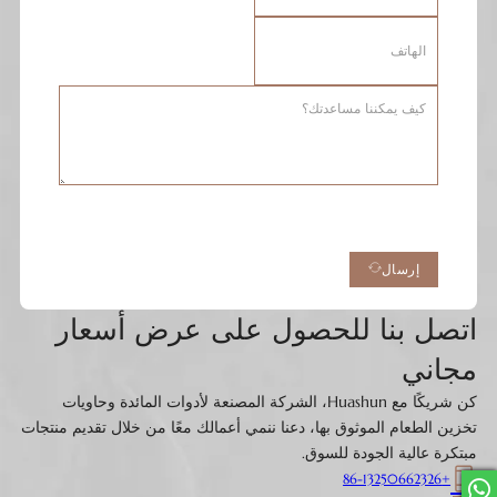
إرسال
اتصل بنا للحصول على عرض أسعار
مجاني
كن شريكًا مع Huashun، الشركة المصنعة لأدوات المائدة وحاويات
تخزين الطعام الموثوق بها، دعنا ننمي أعمالك معًا من خلال تقديم منتجات
مبتكرة عالية الجودة للسوق.
+86-13250662326