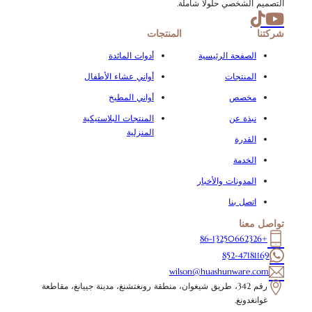
التصميم الشخصي حلولاً شاملة.
شركتنا
المنتجات
الصفحة الرئيسية
أدوات المائدة
المنتجات
أواني عشاء الأطفال
مخصص
أواني المطبخ
نبذة عن
المنتجات البلاستيكية
المنزلية
القدرة
الخدمة
المدونات والأخبار
اتصل بنا
تواصل معنا
+86-13250662326
852-47181169
wilson@huashunware.com
رقم 342، طريق شيغوان، منطقة رونغتشنغ، مدينة جييانغ، مقاطعة
غوانغدونغ.