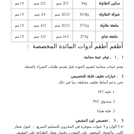
سكين الطاولة
34g
21.5 سم
2.0 سم
1.5 مم
شوكة الطاولة
30.8g
20.0 سم
2.4 سم
1.5 مم
ملعقة طاولة
37.0g
20.0 سم
4.0 سم
1.5 مم
ملعقة شاي
27.5g
14.2 سم
3.0 سم
1.5 مم
أطقم أطقم أدوات المائدة المخصصة ：
1 、 1 、 توفر عينة مجانية:
نقدم عينات مجانية لتقييم الجودة قبل تقديم طلبات الشراء بالجملة.
2 、 خيارات تغليف قابلة للتخصيص:
نحن ندعم أنماط تغليف مختلفة، بما في ذلك:
علبة PET
صندوق PVC
علبة هدايا
3 、 3 、 تخصيص لون المقبض:
5-6 ألوان و 3 عبوات متوفرة في المخزون للتسليم السريع ； قبول شعار
الليزر والشعار المحفور على المعدن، وقبول شعار الطباعة على المقبض