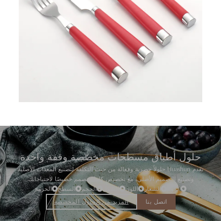
حلول أطباق مسطحات مخصّصة وقفة واحدة
تقدم Huashun حلولاً حصرية وفعالة من حيث التكلفة لتصنيع المعدات الأصلية
وتصنيع التصميم الأصلي، مع تخصيص كامل مصمم خصيصًا لاحتياجاتك.
المواد
الشعار
اللون
الشكل
الحجم
السطح
الحزمة
اتصل بنا
المزيد من الحلول المخصصة