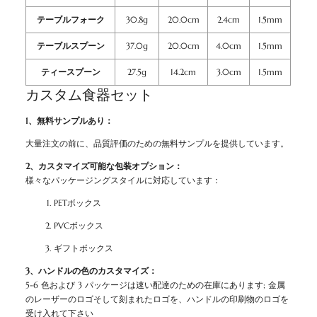
テーブルフォーク
30.8g
20.0cm
2.4cm
1.5mm
テーブルスプーン
37.0g
20.0cm
4.0cm
1.5mm
ティースプーン
27.5g
14.2cm
3.0cm
1.5mm
カスタム食器セット
1、無料サンプルあり：
大量注文の前に、品質評価のための無料サンプルを提供しています。
2、カスタマイズ可能な包装オプション：
様々なパッケージングスタイルに対応しています：
PETボックス
PVCボックス
ギフトボックス
3、ハンドルの色のカスタマイズ：
5-6 色および 3 パッケージは速い配達のための在庫にあります; 金属
のレーザーのロゴそして刻まれたロゴを、ハンドルの印刷物のロゴを
受け入れて下さい