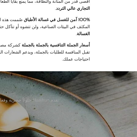
أقصى قدر من المتانة والنظافة، مما يمنع بقايا الطعام
التجاري عالي التردد
.
100% آمن للغسل في غسالة الأطباق
صُممت هذه الأ
المكثف في البيئات الصناعية، ولن تتشوه أو تتآكل ح
الغسالة
.
أسعار الجملة التنافسية بالجملة بالجملة
كشركة مصنع
تقبل المنافسة للطلبات بالجملة، ويدعم الشعارات ا
احتياجات عملك.
تقدم Huashun حلولاً حصرية وفعالة من حيث التكلفة لتصنيع المعدات الأصلية وتصنيع التصميم الأصلي، مع تخصيص كامل مصمم خصيصًا لاحتياجاتك.