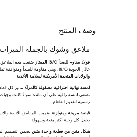
وصف المنتج
ملاعق وشوك بالجملة الميزات:
فولاذ مقاوم للصدأ 18/0 الممتاز
صُنعت هذه الملاعق و
عالي الجودة 18/0، وهي مقاومة للصدأ ومتوافقة تمامًا مع
والولايات المتحدة الأمريكية لسلامة الأغذية
.
لمسة نهائية احترافية مصقولة كالمرآة
تتميز كل قطعة
تضفي لمسة راقية على أي مائدة سواءً كانت وجبات 
رسمية لتقديم الطعام.
قبضة مريحة ومتوازنة
صُممت المقابض الأنيقة والان
يجعل كل وجبة أكثر متعة وسهولة.
هيكل متين من قطعة واحدة متين
يضمن التصميم المد