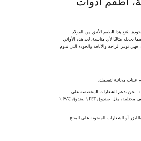
، أطقم أدوات
دة. صُنع هذا الطقم الأنيق من الفولاذ
ا يجعله مثاليًا لأي مناسبة. تُعد هذه الأواني
 فهي توفر الراحة والأناقة والجودة التي تدوم
 عينات مجانية لتقييمك.
 ：
نحن ندعم الشعارات المخصصة على
العبوات. يمكنك الاختيار من بين أنماط تغليف مختلفة، مثل: صندوق PET \ صندوق PVC \
لليزر أو الشعارات المنحوتة على المنتج.