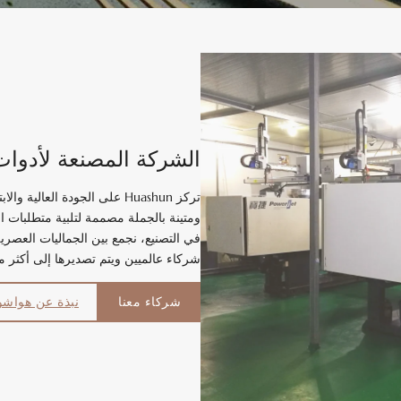
الشركة المصنعة لأدوات 
تركز Huashun على الجودة الع
في التصنيع، نجمع بين الجماليات العصري
شركاء عالميين ويتم تصديرها إلى أكثر من 30 دو
شركاء معنا
نبذة عن هواش