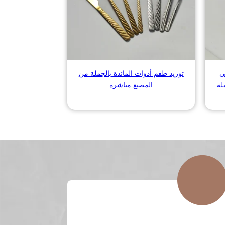
ى
توريد طقم أدوات المائدة بالجملة من
لة
المصنع مباشرة