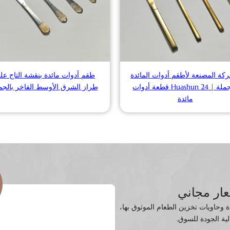
كة المصنعة لأطقم أدوات المائدة
طقم أدوات مائدة بنقشة التاج عل
بالجملة | Huashun 24 قطعة أدوات
طراز الشرق الأوسط الفاخر بالجم
مائدة
ار مجاني
دوات المائدة وحاويات تخزين الطعام الموثوق بها،
لية الجودة للسوق.