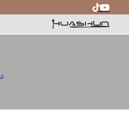
طقم أد
ال