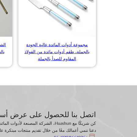
مجموعة أدوات المائدة عالية الجودة
الشر
بالجملة، طقم أدوات مائدة من الفولاذ
المقاوم للصدأ بالجملة
اتصل بنا للحصول على عرض أسع
كن شريكًا مع Huashun، الشركة المصنعة لأ
دعنا ننمي أعمالك معًا من خلال تقديم منتجات مبتكرة عا