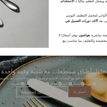
 ويجعل الطقم مثاليًا لـ
الاستخدام
واني لتتحمل التنظيف اليومي
تى بعد
آلاف دورات الغسيل في
ة مباشرة,
هواشون
يوفر أسعارًا لا
لمخصصة والتغليف بما يتناسب مع
حلول أطباق مسطحات مخصّصة وقفة واحدة
المواد
الشعار
اللون
الشكل
الحجم
السطح
الحزمة
اتصل بنا
المزيد من الحلول المخصصة