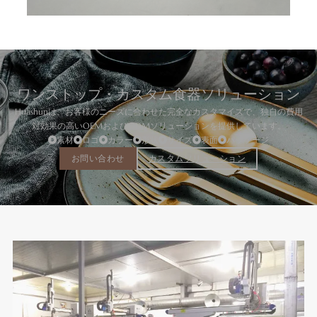
ワンストップ・カスタム食器ソリューション
Huashunは、お客様のニーズに合わせた完全なカスタマイズで、独自の費用
対効果の高いOEMおよびODMソリューションを提供しています。
素材
ロゴ
カラー
形状
サイズ
表面
パッケージ
お問い合わせ
カスタムソリューション