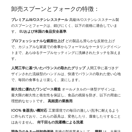
卸売スプーンとフォークの特徴：
プレミアム18/0ステンレススチール
高級18/0ステンレススチール製
のスプーンとフォークは、錆びにくく、以下の規格に適合していま
す。
EUおよび米国の食品安全基準
.
プロフェッショナルな鏡面仕上げ
どの製品も滑らかな反射仕上げ
で、カジュアルな家庭での食事からフォーマルなケータリングイベン
トまで、あらゆるテーブルセッティングに洗練されたタッチを加えま
す。
人間工学に基づいたバランスの取れたグリップ
人間工学に基づきデ
ザインされた流線型のハンドルは、快適でバランスの取れた使い心地
で、毎回の食事をより楽しく、楽にします。
耐久性に優れたワンピース構造
オールメタルの一体型デザインは、
最大限の耐久性と衛生性を保証し、食品の残留を防ぎ、以下の用途に
理想的なセットです。
高頻度の業務用
.
100% 食器洗い機対応
工業環境での毎日の激しい洗浄に耐えるよう
に作られており、これらの器具は、変色したり、腐食したりすること
はありません。
何千回もの洗濯機による洗濯
.
競争力のある一括卸売価格
直接の製造業者として、
華順
は、大量注