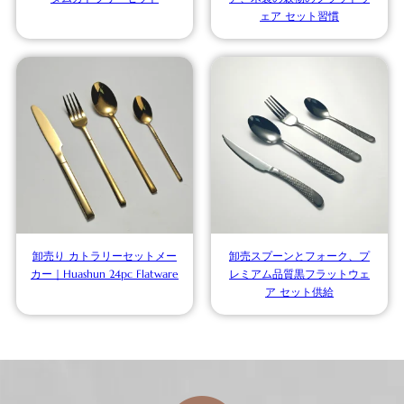
ェア セット習慣
卸売り カトラリーセットメー
卸売スプーンとフォーク、プ
カー｜Huashun 24pc Flatware
レミアム品質黒フラットウェ
ア セット供給