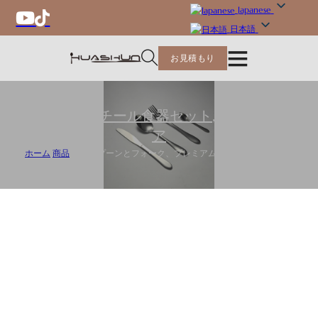
Japanese
日本語
お見積もり
ステンレススチール食器セット
,
フラットウェ
ア
ホーム
/
商品
/
卸売スプーンとフォーク、プレミアム品質の銀食器セット