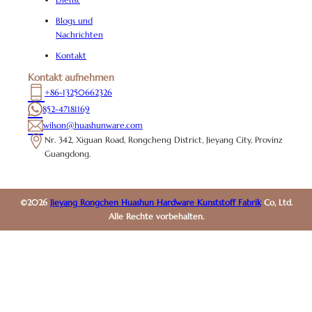
Blogs und
Nachrichten
Kontakt
Kontakt aufnehmen
+86-13250662326
852-47181169
wilson@huashunware.com
Nr. 342, Xiguan Road, Rongcheng District, Jieyang City, Provinz
Guangdong.
©2026
Jieyang Rongchen Huashun Hardware Kunststoff Fabrik
Co, Ltd.
Alle Rechte vorbehalten.