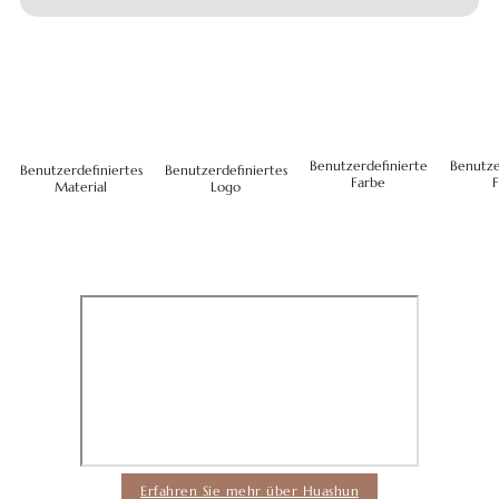
Benutzerdefinierte
Benutze
Benutzerdefiniertes
Benutzerdefiniertes
Farbe
Material
Logo
Erfahren Sie mehr über Huashun