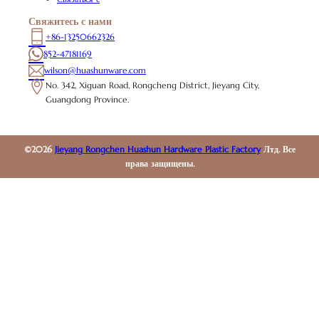
Свяжитесь с нами
+86-13250662326
852-47181169
wilson@huashunware.com
No. 342, Xiguan Road, Rongcheng District, Jieyang City,
Guangdong Province.
©2026
Jieyang Rongchen Huashun Hardware Plastic Factory
Лтд. Все
права защищены.