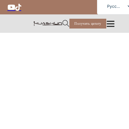
Russian
Русский
English
Получить цитату
French
German
Spanish
Portuguese
Arabic
Japanese