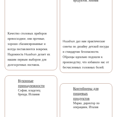
продуктов, Япония
Качество столовых приборов
превосходное, они прочные,
Huashun дал нам практические
хорошо сбалансированные и
советы по дизайну детской посуды
всегда поставляются вовремя.
и стандартам безопасности.
Надежность Huashun делает их
Образцы идеально подошли к
нашим первым выбором для
производству, что избавило нас от
долгосрочных поставок.
бесчисленных головных болей.
Кухонные
принадлежности
Контейнеры для
София, владелец
пищевых
бренда, Испания
продуктов
Марко, директор по
операциям, Италия