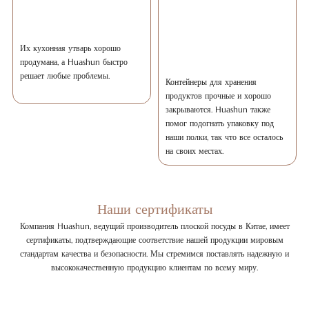
Их кухонная утварь хорошо
продумана, а Huashun быстро
решает любые проблемы.
Контейнеры для хранения
продуктов прочные и хорошо
закрываются. Huashun также
помог подогнать упаковку под
наши полки, так что все осталось
на своих местах.
Наши сертификаты
Компания Huashun, ведущий производитель плоской посуды в Китае, имеет
сертификаты, подтверждающие соответствие нашей продукции мировым
стандартам качества и безопасности. Мы стремимся поставлять надежную и
высококачественную продукцию клиентам по всему миру.