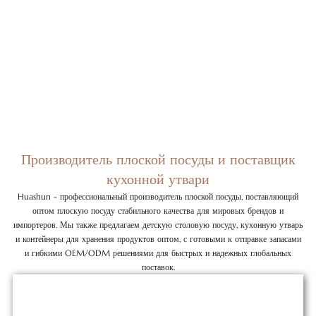
Производитель плоской посуды и поставщик
кухонной утвари
Huashun - профессиональный производитель плоской посуды, поставляющий
оптом плоскую посуду стабильного качества для мировых брендов и
импортеров. Мы также предлагаем детскую столовую посуду, кухонную утварь
и контейнеры для хранения продуктов оптом, с готовыми к отправке запасами
и гибкими OEM/ODM решениями для быстрых и надежных глобальных
поставок.