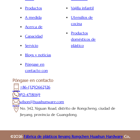
Productos
Vajilla infantil
A medida
Utensilios de
cocina
Acerca de
Productos
Capacidad
domésticos de
Servicio
plástico
Blogs y noticias
Póngase en
contacto con
Póngase en contacto
+86-13250662326
852-47181169
wilson@huashunware.com
No. 342, Xiguan Road, distrito de Rongcheng, ciudad de
Jieyang, provincia de Guangdong.
©2026
Fábrica de plásticos Jieyang Rongchen Huashun Hardware
Co.,