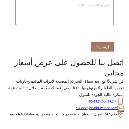
إرسال
اتصل بنا للحصول على عرض أسعار
مجاني
كن شريكًا مع Huashun، الشركة المصنعة لأدوات المائدة وحاويات
تخزين الطعام الموثوق بها، دعنا ننمي أعمالك معًا من خلال تقديم منتجات
مبتكرة عالية الجودة للسوق.
+86-13250662326
wilson@huashunware.com
رقم 342، طريق شيغوان، منطقة رونغتشنغ، مدينة جييانغ، مقاطعة غوانغدونغ.