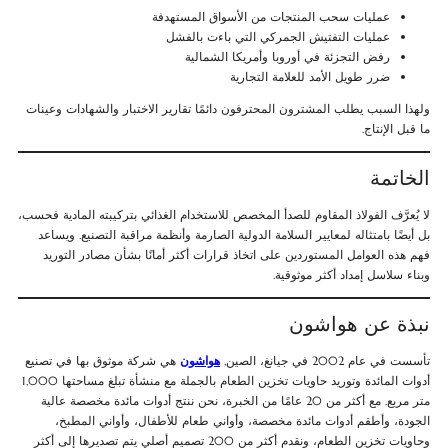
عمليات سحب المنتجات من الأسواق المستهدفة
عمليات التفتيش الجمركي التي باءت بالفشل
رفض التجزئة في أوروبا وأمريكا الشمالية
ضرر طويل الأمد للعلامة التجارية
ولهذا السبب يطلب المشترون المحترفون دائمًا تقارير الاختبار والشهادات وعينات
ما قبل الإنتاج.
الخاتمة
لا يُعرَّف الفولاذ المقاوم للصدأ المخصص للاستخدام الغذائي بتركيبته المادية فحسب،
بل أيضًا بامتثاله لمعايير السلامة الدولية الصارمة وأنظمة مراقبة التصنيع. ويساعد
فهم هذه العوامل المستوردين على اتخاذ قرارات أكثر أمانًا بشأن مصادر التوريد
وبناء سلاسل إمداد أكثر موثوقية.
نبذة عن هواشون
تأسست في عام 2002 في جيانغ، الصين,
هواشون
هي شركة موثوق بها في تصنيع
أدوات المائدة وتوريد حاويات تخزين الطعام بالجملة مع منشأة تبلغ مساحتها 1,000
متر مربع. مع أكثر من 20 عامًا من الخبرة، نحن ننتج أدوات مائدة مخصصة عالية
الجودة، وأطقم أدوات مائدة مخصصة، وأواني طعام للأطفال، وأواني المطبخ،
وحاويات تخزين الطعام، ونقدم أكثر من 200 تصميم أصلي يتم تصديرها إلى أكثر