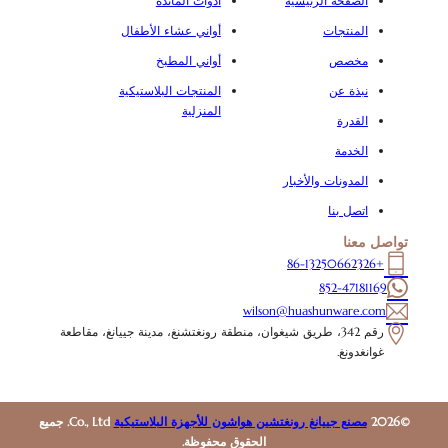
الصفحة الرئيسية
أدوات المائدة
المنتجات
أواني عشاء الأطفال
مخصص
أواني المطبخ
نبذة عن
المنتجات البلاستيكية
المنزلية
القدرة
الخدمة
المدونات والأخبار
اتصل بنا
تواصل معنا
+86-13250662326
852-47181169
wilson@huashunware.com
رقم 342، طريق شيغوان، منطقة رونغتشنغ، مدينة جييانغ، مقاطعة
غوانغدونغ.
©2026
مصنع جييانغ رونغتشين هواشون للأجهزة البلاستيكية
Co., Ltd. جميع
الحقوق محفوظة.