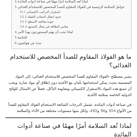
لماذا تُعد السلامة أمرًا مهمًا في صناعة أدوات المائدة
عوامل السلامة الرئيسية في الفولاذ المقاوم للصدأ المخصص للاستخدام الغذائي
1. استقرار التركيب الكيميائي
2. حدود انتقال المعادن الثقيلة
3. جودة معالجة الأسطح
4. معايير النظافة في مجال التصنيع
لماذا يجب أن يهتم المستوردون بهذا الأمر
الخاتمة
نبذة عن هواشون
ما هو الفولاذ المقاوم للصدأ المخصص للاستخدام
الغذائي؟
يشير مصطلح «الفولاذ المقاوم للصدأ المخصص للاستخدام الغذائي» إلى المواد
المصممة بحيث يمكن استخدامها بأمان مع الأغذية دون إطلاق أي مواد ضارة. ويجب
أن تتمتع هذه المواد بالاستقرار الكيميائي ومقاومة التآكل، فضلاً عن الامتثال للوائح
الدولية الخاصة بسلامة الأغذية.
في صناعة أدوات المائدة، تشمل الدرجات الشائعة الاستخدام الفولاذ المقاوم للصدأ
من الأنواع 304 و316 و430، ولكل منها مستويات مختلفة من الأداء والسلامة.
لماذا تُعد السلامة أمرًا مهمًا في صناعة أدوات
المائدة