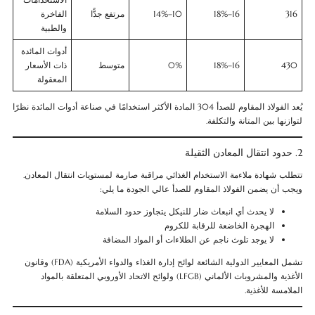
316
16–18%
10–14%
مرتفع جدًّا
الفاخرة
والطبية
أدوات المائدة
430
16–18%
0%
متوسط
ذات الأسعار
المعقولة
يُعد الفولاذ المقاوم للصدأ 304 المادة الأكثر استخدامًا في صناعة أدوات المائدة نظرًا
لتوازنها بين المتانة والتكلفة.
2. حدود انتقال المعادن الثقيلة
تتطلب شهادة ملاءمة الاستخدام الغذائي مراقبة صارمة لمستويات انتقال المعادن.
ويجب أن يضمن الفولاذ المقاوم للصدأ عالي الجودة ما يلي:
لا يحدث أي انبعاث ضار للنيكل يتجاوز حدود السلامة
الهجرة الخاضعة للرقابة للكروم
لا يوجد تلوث ناجم عن الطلاءات أو المواد المضافة
تشمل المعايير الدولية الشائعة لوائح إدارة الغذاء والدواء الأمريكية (FDA) وقانون
الأغذية والمشروبات الألماني (LFGB) ولوائح الاتحاد الأوروبي المتعلقة بالمواد
الملامسة للأغذية.