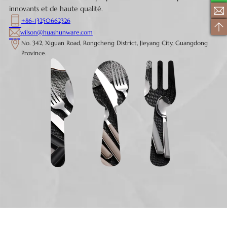
innovants et de haute qualité.
+86-13250662326
wilson@huashunware.com
No. 342, Xiguan Road, Rongcheng District, Jieyang City, Guangdong
Province.