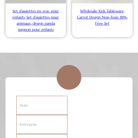
Set d'assiettes en vrac pour
Wholesale Kids Tableware,
enfants, Set d'assiettes pour
Carrot Design Non-Toxic BPA-
animaux, design panda
Free Set
mignon pour enfants