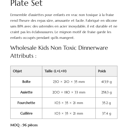
Plate Set
L'ensemble d'assiettes pour enfants en vrac non toxique à la fraise
rend l'heure des repas sûre, amusante et facile. Fabriqué en silicone
sans BPA avec des ustensiles en acier inoxydable, il est durable et ne
craint pas les éclaboussures. Le mignon motif de fraise garde les
enfants occupés pendant qu'ils mangent.
Wholesale Kids Non Toxic Dinnerware
Attributs :
Objet
Taille (L×L×H)
Poids
Boîte
230 × 210 × 35 mm
413.9 g
Assiette
200 × 180 × 33 mm
258.3 g
Fourchette
103 × 35 × 21 mm
35.2 g
Cuillère
103 × 35 × 21 mm
37.4 g
MOQ : 96 pièces