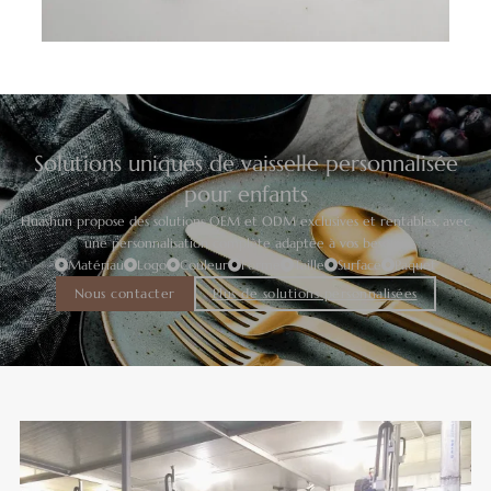
Solutions uniques de vaisselle personnalisée
pour enfants
Huashun propose des solutions OEM et ODM exclusives et rentables, avec
une personnalisation complète adaptée à vos besoins.
Matériau
Logo
Couleur
Forme
Taille
Surface
Paquet
Nous contacter
Plus de solutions personnalisées