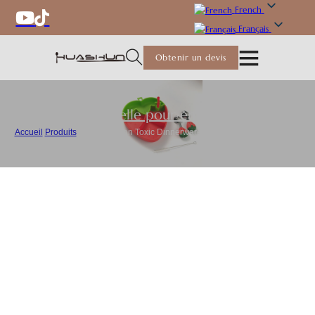
French
Français
Obtenir un devis
Vaisselle pour enfants
Accueil
/
Produits
/
Bulk Kids Non Toxic Dinnerware Strawberry Kids Plate Set