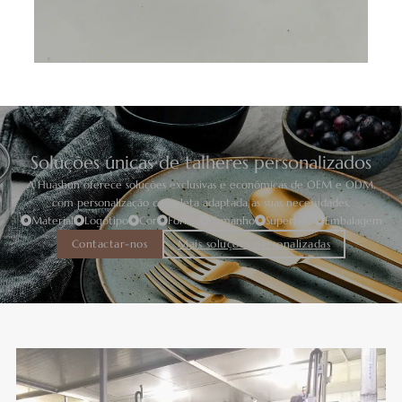
Soluções únicas de talheres personalizados
A Huashun oferece soluções exclusivas e económicas de OEM e ODM,
com personalização completa adaptada às suas necessidades.
Material
Logótipo
Cor
Forma
Tamanho
Superfície
Embalagem
Contactar-nos
Mais soluções personalizadas