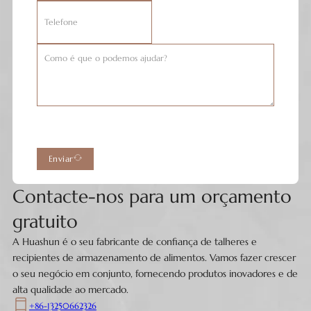
Enviar
Contacte-nos para um orçamento
gratuito
A Huashun é o seu fabricante de confiança de talheres e
recipientes de armazenamento de alimentos. Vamos fazer crescer
o seu negócio em conjunto, fornecendo produtos inovadores e de
alta qualidade ao mercado.
+86-13250662326