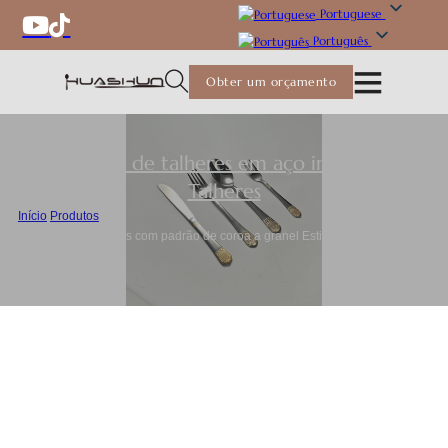
Portuguese
Português
Obter um orçamento
Conjunto de talheres em aço inoxidável
,
Talheres
Início
/
Produtos
/
Conjunto de talheres com padrão de coroa a granel Estilo luxuoso do
Médio Oriente