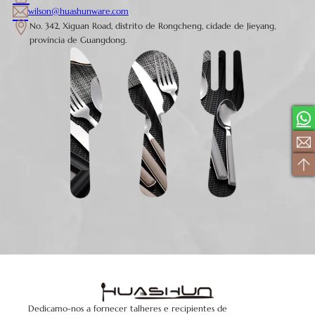
wilson@huashunware.com
No. 342, Xiguan Road, distrito de Rongcheng, cidade de Jieyang,
província de Guangdong.
Dedicamo-nos a fornecer talheres e recipientes de