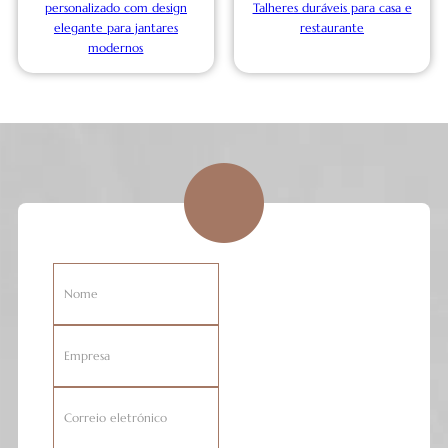
personalizado com design
Talheres duráveis para casa e
elegante para jantares
restaurante
modernos