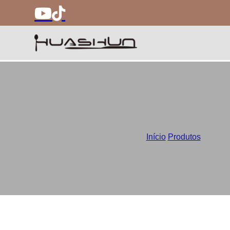
Conju
Início
/
Produtos
/
Conjunt