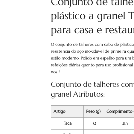
Conjunto de talh
plástico a granel 
para casa e restau
O conjunto de talheres com cabo de plástico
resistência do aço inoxidável de primeira q
estilo moderno. Polido em espelho para um br
refeições diárias quanto para uso profission
nos！
Conjunto de talheres com
granel Atributos:
Artigo
Peso (g)
Comprimento 
Faca
32
21.5