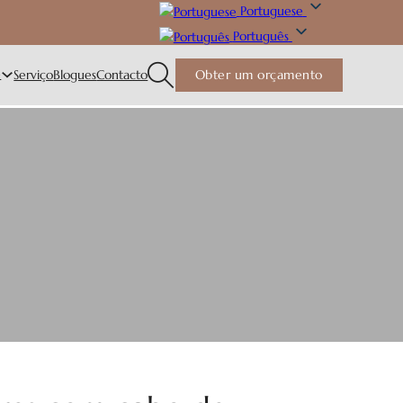
Portuguese
Português
e
Serviço
Blogues
Contacto
Obter um orçamento
lheres
para casa e restaurante