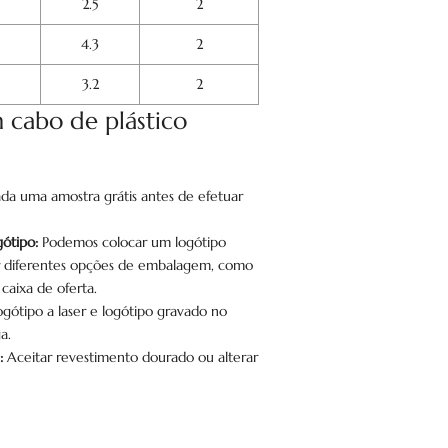
2.5
2
4.3
2
3.2
2
 cabo de plástico
zada uma amostra grátis antes de efetuar
ótipo:
Podemos colocar um logótipo
ar diferentes opções de embalagem, como
caixa de oferta.
ogótipo a laser e logótipo gravado no
a.
:
Aceitar revestimento dourado ou alterar