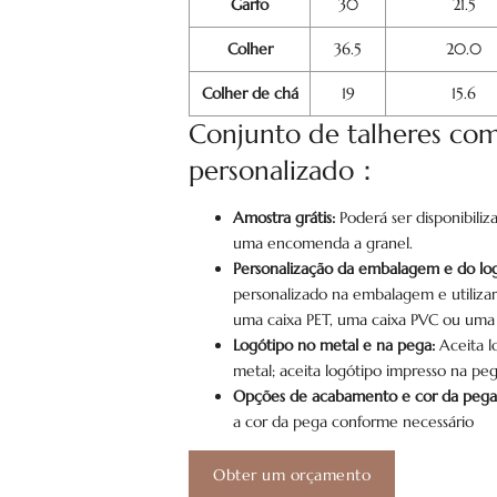
Garfo
30
21.5
Colher
36.5
20.0
Colher de chá
19
15.6
Conjunto de talheres com
personalizado：
Amostra grátis:
Poderá ser disponibili
uma encomenda a granel.
Personalização da embalagem e do log
personalizado na embalagem e utiliz
uma caixa PET, uma caixa PVC ou uma 
Logótipo no metal e na pega:
Aceita l
metal; aceita logótipo impresso na peg
Opções de acabamento e cor da pega
a cor da pega conforme necessário
Obter um orçamento