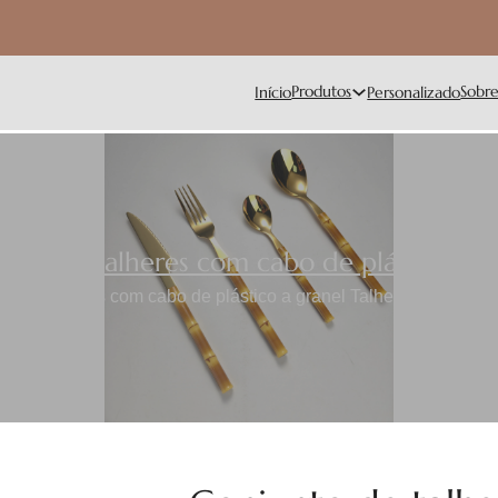
Produtos
Sobr
Início
Personalizado
nto de talheres com cabo de plástico
,
Ta
o de talheres com cabo de plástico a granel Talheres duráveis 