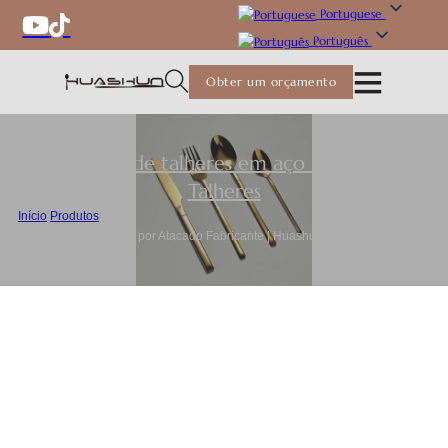
Portuguese
Português
Obter um orçamento
Conjunto de talheres em aço inoxidável
,
Talheres
Início
/
Produtos
/
Conjunto de Talheres por Atacado Fabricante | Huashun 24pc Talheres