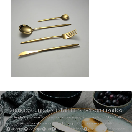
Soluções únicas de talheres personalizados
A Huashun oferece soluções exclusivas e económicas de OEM e ODM,
com personalização completa adaptada às suas necessidades.
Material
Logótipo
Cor
Forma
Tamanho
Superfície
Embalagem