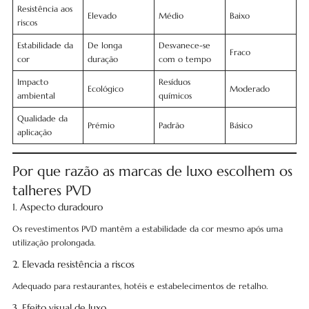
Resistência aos
Elevado
Médio
Baixo
riscos
Estabilidade da
De longa
Desvanece-se
Fraco
cor
duração
com o tempo
Impacto
Resíduos
Ecológico
Moderado
ambiental
químicos
Qualidade da
Prémio
Padrão
Básico
aplicação
Por que razão as marcas de luxo escolhem os
talheres PVD
1. Aspecto duradouro
Os revestimentos PVD mantêm a estabilidade da cor mesmo após uma
utilização prolongada.
2. Elevada resistência a riscos
Adequado para restaurantes, hotéis e estabelecimentos de retalho.
3. Efeito visual de luxo