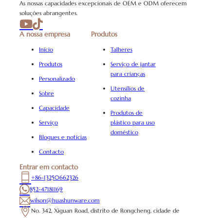
As nossas capacidades excepcionais de OEM e ODM oferecem
soluções abrangentes.
A nossa empresa
Produtos
Início
Talheres
Produtos
Serviço de jantar
para crianças
Personalizado
Utensílios de
Sobre
cozinha
Capacidade
Produtos de
Serviço
plástico para uso
doméstico
Blogues e notícias
Contacto
Entrar em contacto
+86-13250662326
852-47181169
wilson@huashunware.com
No. 342, Xiguan Road, distrito de Rongcheng, cidade de