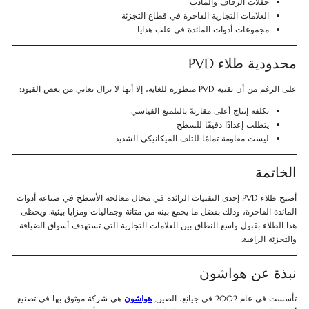
حفلات الزفاف والمآدب
العلامات التجارية الفاخرة في قطاع التجزئة
مجموعات أدوات المائدة في علب هدايا
محدودية طلاء PVD
على الرغم من أن تقنية PVD متطورة للغاية، إلا أنها لا تزال تعاني من بعض القيود:
تكلفة إنتاج أعلى مقارنةً بالتلميع القياسي
يتطلب إعدادًا دقيقًا للسطح
ليست مقاومة تمامًا للتلف الميكانيكي الشديد
الخاتمة
أصبح طلاء PVD إحدى التقنيات الرائدة في مجال معالجة الأسطح في صناعة أدوات
المائدة الفاخرة، وذلك بفضل ما يجمع بينه من متانة وجماليات ومزايا بيئية. ويحظى
هذا الطلاء بقبول واسع النطاق بين العلامات التجارية التي تستهدف أسواق الضيافة
والتجزئة الراقية.
نبذة عن هواشون
تأسست في عام 2002 في جيانغ، الصين,
هواشون
هي شركة موثوق بها في تصنيع