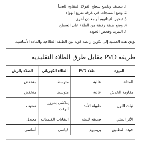
تنظيف وتلميع سطح الفولاذ المقاوم للصدأ
وضع المنتجات في غرفة تفريغ الهواء
تبخير التيتانيوم أو معادن أخرى
وضع طبقة رقيقة من الطلاء على السطح
التبريد وفحص الجودة
تؤدي هذه العملية إلى تكوين رابطة قوية بين الطبقة الطلاءية والمادة الأساسية.
طريقة PVD مقابل طرق الطلاء التقليدية
الميزة
طلاء PVD
الطلاء الكهربائي
الطلاء بالرش
المتانة
عالية
متوسط
منخفض
مقاومة الخدش
عالية
متوسط
منخفض
يتلاشى بمرور
ثبات اللون
طويلة الأمد
ضعيف
الوقت
الأثر البيئي
صديقة للبيئة
النفايات الكيميائية
معتدل
جودة التطبيق
بريميوم
قياسي
أساسي