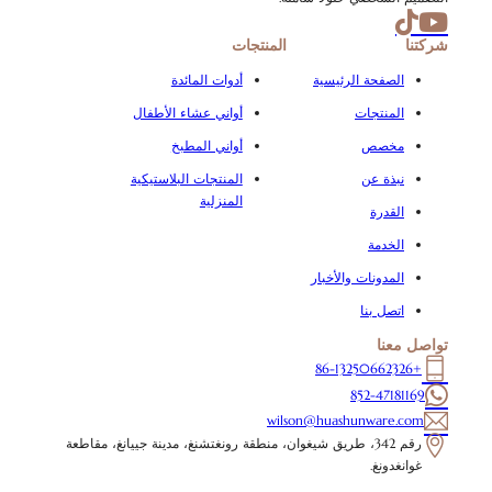
شركتنا
المنتجات
الصفحة الرئيسية
أدوات المائدة
المنتجات
أواني عشاء الأطفال
مخصص
أواني المطبخ
نبذة عن
المنتجات البلاستيكية
المنزلية
القدرة
الخدمة
المدونات والأخبار
اتصل بنا
تواصل معنا
+86-13250662326
852-47181169
wilson@huashunware.com
رقم 342، طريق شيغوان، منطقة رونغتشنغ، مدينة جييانغ، مقاطعة
غوانغدونغ.