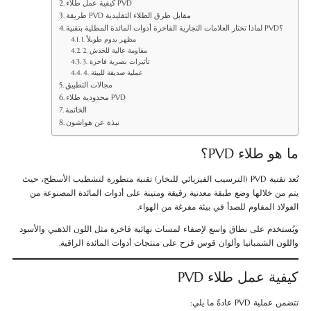
كيفية عمل طلاء PVD
طريقة PVD مقابل طرق الطلاء التقليدية
لماذا تختار العلامات التجارية الفاخرة أدوات المائدة المطلية بتقنية PVD؟
1. مظهر يدوم طويلاً
2. مقاومة عالية للخدش
3. تأثيرات بصرية فاخرة
4. عملية صديقة للبيئة
مجالات التطبيق
محدودية طلاء PVD
الخاتمة
نبذة عن هواشون
ما هو طلاء PVD؟
تُعد تقنية PVD (الترسيب الفيزيائي للبخار) تقنية متطورة لتشطيب الأسطح، حيث
يتم من خلالها وضع طبقة معدنية رقيقة ومتينة على أدوات المائدة المصنوعة من
الفولاذ المقاوم للصدأ في بيئة مفرغة من الهواء.
ويُستخدم على نطاق واسع لإضفاء لمسات نهائية فاخرة مثل اللون الذهبي والأسود
واللون الشمبانيا وألوان قوس قزح على منتجات أدوات المائدة الراقية.
كيفية عمل طلاء PVD
تتضمن عملية PVD عادةً ما يلي: