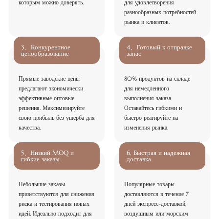
которым можно доверять.
для удовлетворения
разнообразных потребностей
рынка и клиентов.
3、Конкурентное
4、Готовый к отправке
ценообразование
запас
Прямые заводские цены
80% продуктов на складе
предлагают экономически
для немедленного
эффективные оптовые
выполнения заказа.
решения. Максимизируйте
Оставайтесь гибкими и
свою прибыль без ущерба для
быстро реагируйте на
качества.
изменения рынка.
5、Низкий MOQ и
6, Быстрая и надежная
гибкие заказы
доставка
Небольшие заказы
Популярные товары
приветствуются для снижения
доставляются в течение 7
риска и тестирования новых
дней экспресс-доставкой,
идей. Идеально подходит для
воздушным или морским