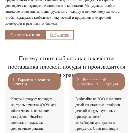
долгосрочные партнерские отношения с клиентами. Мы уделяем особое
внимание инновациям, индивидуальному подходу и неизменному качеству,
чтобы поддержать глобальных покупателей и продавцов электронной
коммерции в развитии их бизнеса.
Свяжитесь с нами
О Хуашуне
Почему стоит выбрать нас в качестве
поставщика плоской посуды и производителя
контейнеров для хранения продуктов
1、Гарантия высокого
2、Расширенный
качества
ассортимент продукции
Каждый продукт проходит
Выбирайте из 200 с лишним
контроль качества 100% для
дизайнов столовых приборов,
обеспечения высочайших
детской посуды, кухонных
стандартов. Huashun
принадлежностей и
поставляет надежные и
контейнеров для хранения
долговечные решения,
продуктов. Один поставщик