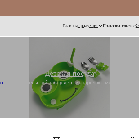
Продукция
О
Главная
Пользовательское
Детская посуда
ры
/
Пользовательский набор детских тарелок с милым лягуш