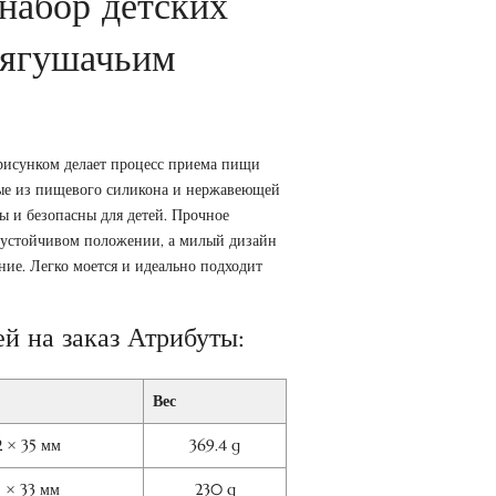
набор детских
лягушачьим
рисунком делает процесс приема пищи
ные из пищевого силикона и нержавеющей
ны и безопасны для детей. Прочное
в устойчивом положении, а милый дизайн
ие. Легко моется и идеально подходит
й на заказ Атрибуты:
Вес
2 × 35 мм
369.4 g
5 × 33 мм
230 g