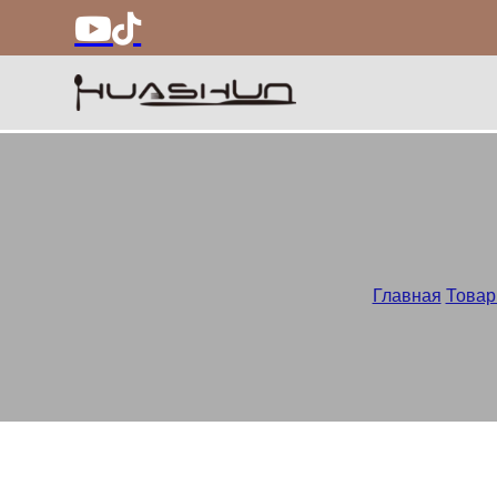
Главная
/
Това