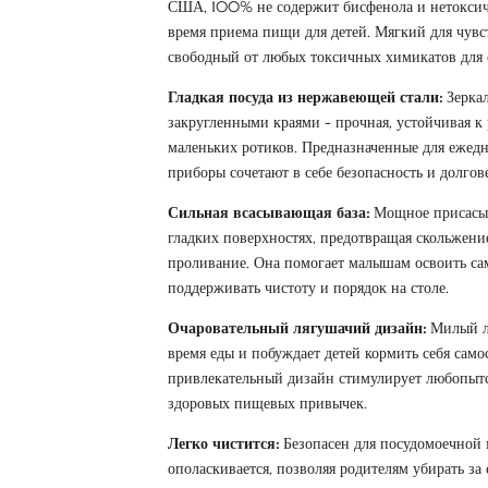
США, 100% не содержит бисфенола и нетоксиче
время приема пищи для детей. Мягкий для чув
свободный от любых токсичных химикатов для 
Гладкая посуда из нержавеющей стали:
Зеркал
закругленными краями - прочная, устойчивая к
маленьких ротиков. Предназначенные для ежедн
приборы сочетают в себе безопасность и долгов
Сильная всасывающая база:
Мощное присасыв
гладких поверхностях, предотвращая скольжени
проливание. Она помогает малышам освоить са
поддерживать чистоту и порядок на столе.
Очаровательный лягушачий дизайн:
Милый ля
время еды и побуждает детей кормить себя само
привлекательный дизайн стимулирует любопытс
здоровых пищевых привычек.
Легко чистится:
Безопасен для посудомоечной
ополаскивается, позволяя родителям убирать за 