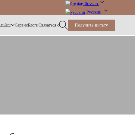
Russian
Русский
 сайте
Сервис
Блоги
Связаться с
Получить цитату
ачьим дизайном