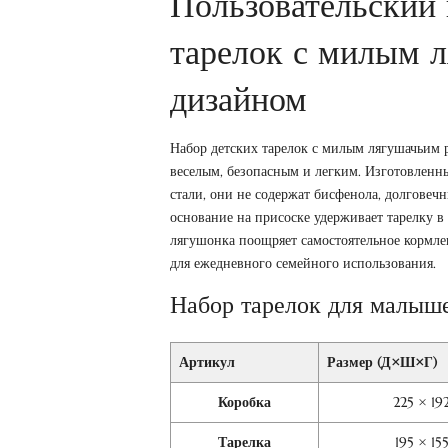
Пользовательский 
тарелок с милым 
дизайном
Набор детских тарелок с милым лягушачьим 
веселым, безопасным и легким. Изготовлен
стали, они не содержат бисфенола, долговеч
основание на присоске удерживает тарелку 
лягушонка поощряет самостоятельное кормлен
для ежедневного семейного использования.
Набор тарелок для малыше
Артикул
Размер (Д×Ш×Г)
Коробка
225 × 19
Тарелка
195 × 15