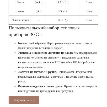
Вилка
26.5 g
19.5 × 2.4
2 мм
Ложка
35 g
20 × 4
2 мм
Чайная ложка
-
14 × 2.3
2 мм
Пользовательский набор столовых
приборов 18/0：
Бесплатный образец:
Перед размещением оптового заказа
можно получить бесплатный образец.
Упаковка и нанесение логотипа на заказ:
Мы поддерживаем
нанесение логотипов на упаковку и предлагаем различные
варианты упаковки, такие как ПЭТ-коробка, ПВХ-коробка или
подарочная коробка.
Логотип на металле и ручке:
Принимаются лазерные или
гравированные логотипы на металле и печатные логотипы на
ручке.
Варианты отделки и цвета ручек:
Примите золотое покрытие
или подгонянные цвета ручки, как требуется.
Получить цитату