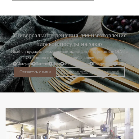
Универсальные решения для изготовления
плоской посуды на заказ
Huashun предлагает эксклюзивные, экономически эффективные OEM- и
ODM-решения с полной адаптацией к вашим потребностям.
Материал
Логотип
Цвет
Форма
Размер
Поверхность
Пакет
Свяжитесь с нами
Больше индивидуальных решений