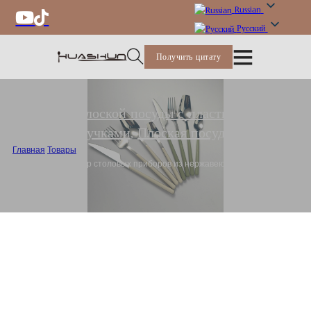
Russian
Русский
Получить цитату
Набор плоской посуды с пластиковыми
ручками
,
Плоская посуда
Главная
/
Товары
/
Оптовая 18/0 набор столовых приборов из нержавеющей стали
заводская цена