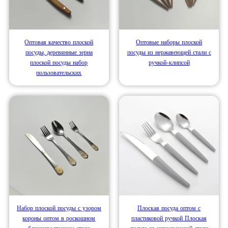
Оптовая качество плоской
Оптовые наборы плоской
посуды, деревянные зерна
посуды из нержавеющей стали с
плоской посуды набор
ручкой-клипсой
пользовательских
Набор плоской посуды с узором
Плоская посуда оптом с
короны оптом в роскошном
пластиковой ручкой Плоская