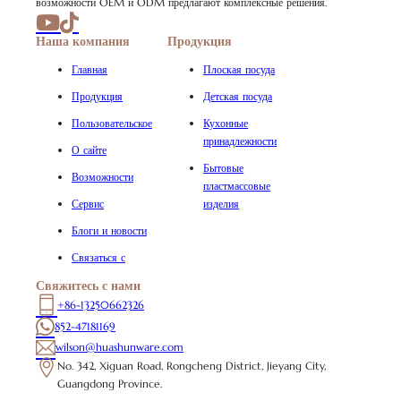
возможности OEM и ODM предлагают комплексные решения.
Наша компания
Продукция
Главная
Плоская посуда
Продукция
Детская посуда
Пользовательское
Кухонные
принадлежности
О сайте
Бытовые
Возможности
пластмассовые
Сервис
изделия
Блоги и новости
Связаться с
Свяжитесь с нами
+86-13250662326
852-47181169
wilson@huashunware.com
No. 342, Xiguan Road, Rongcheng District, Jieyang City,
Guangdong Province.