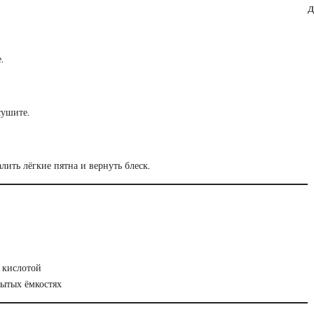
д
.
сушите.
лить лёгкие пятна и вернуть блеск.
и кислотой
рытых ёмкостях