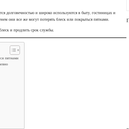
П
ся долговечностью и широко используются в быту, гостиницах и
енем они все же могут потерять блеск или покрыться пятнами.
блеск и продлить срок службы.
ся пятнами
невно