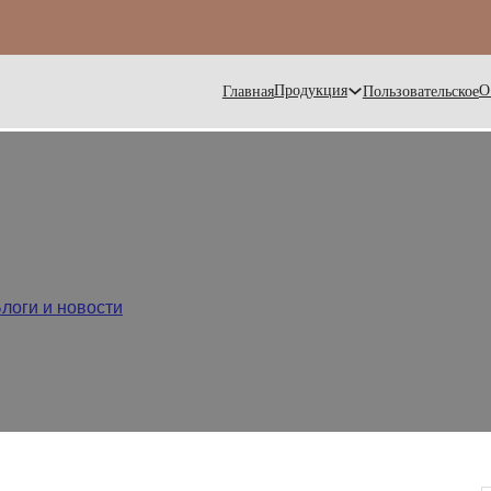
Продукция
О
Главная
Пользовательское
оловыми приборами из нержав
логи и новости
/
Уход за столовыми приборами из нержавею