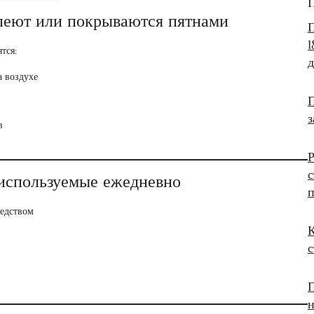
П
пеют или покрываются пятнами
П
1
тся:
а воздухе
П
з
в
Р
с
 используемые ежедневно
п
едством
К
с
П
н