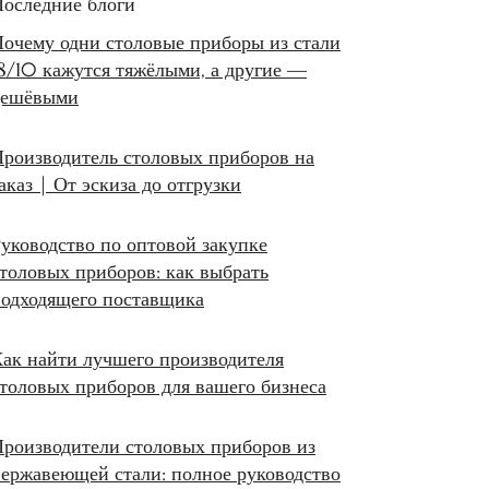
оследние блоги
очему одни столовые приборы из стали
8/10 кажутся тяжёлыми, а другие —
дешёвыми
роизводитель столовых приборов на
аказ | От эскиза до отгрузки
уководство по оптовой закупке
толовых приборов: как выбрать
одходящего поставщика
ак найти лучшего производителя
толовых приборов для вашего бизнеса
роизводители столовых приборов из
ержавеющей стали: полное руководство