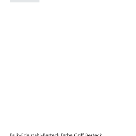
Bulk-Edelstahl-Besteck Farbe Griff Besteck