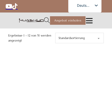
German
Deutsch
English
Angebot einholen
French
Russian
Ergebnisse 1 - 12 von 51 werden
Spanish
angezeigt
Portuguese
Arabic
Japanese