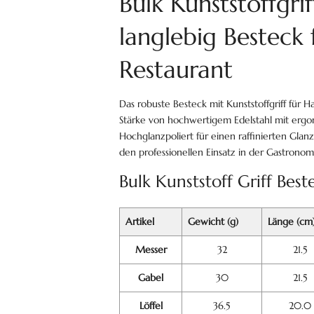
Bulk Kunststoffgrif
langlebig Besteck
Restaurant
Das robuste Besteck mit Kunststoffgriff für 
Stärke von hochwertigem Edelstahl mit erg
Hochglanzpoliert für einen raffinierten Glanz,
den professionellen Einsatz in der Gastron
Bulk Kunststoff Griff Best
Artikel
Gewicht (g)
Länge (cm
Messer
32
21.5
Gabel
30
21.5
Löffel
36.5
20.0