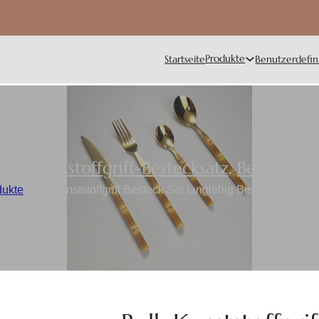
Produkte
Startseite
Benutzerdefin
Kunststoffgriff-Bestecksatz
,
Besteck
dukte
/
Bulk Kunststoffgriff Besteck Set langlebig Besteck für Ha