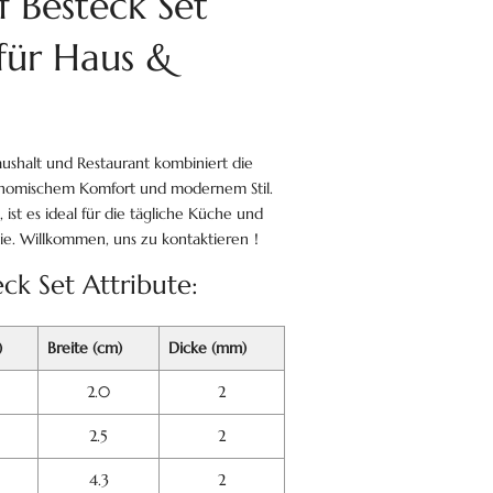
f Besteck Set
 für Haus &
Haushalt und Restaurant kombiniert die
onomischem Komfort und modernem Stil.
 ist es ideal für die tägliche Küche und
omie. Willkommen, uns zu kontaktieren！
eck Set Attribute:
)
Breite (cm)
Dicke (mm)
2.0
2
2.5
2
4.3
2