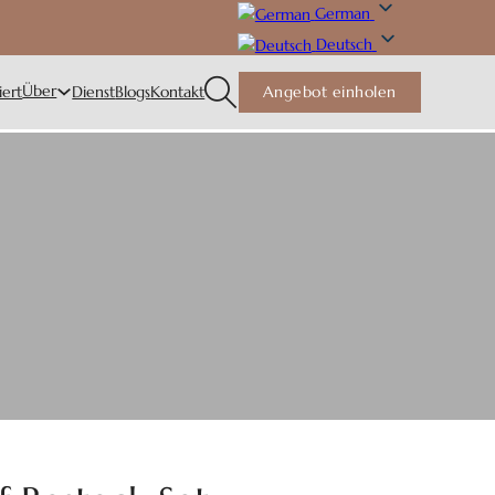
German
Deutsch
Über
iert
Dienst
Blogs
Kontakt
Angebot einholen
us & Restaurant