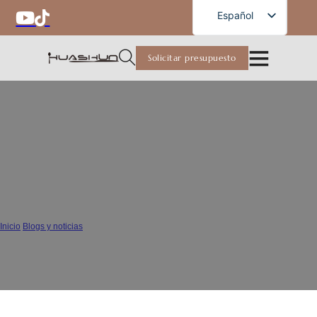
Spanish
Español
English
Solicitar presupuesto
French
German
Russian
Fabricantes de cubertería de
Portuguese
acero inoxidable: una guía
Arabic
completa para compradores
Japanese
internacionales
Inicio
/
Blogs y noticias
/
Fabricantes de cubertería de acero inoxidable: una guía completa para
compradores internacionales