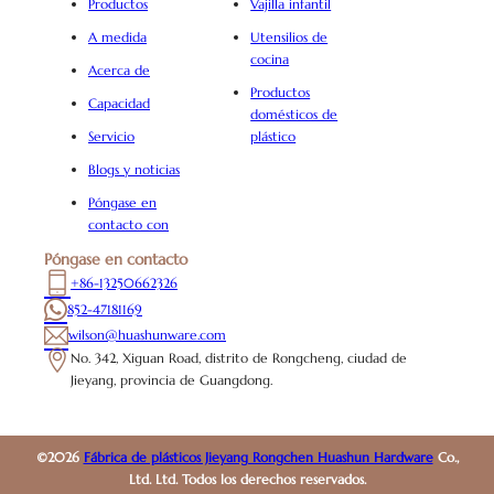
Productos
Vajilla infantil
A medida
Utensilios de
cocina
Acerca de
Productos
Capacidad
domésticos de
Servicio
plástico
Blogs y noticias
Póngase en
contacto con
Póngase en contacto
+86-13250662326
852-47181169
wilson@huashunware.com
No. 342, Xiguan Road, distrito de Rongcheng, ciudad de
Jieyang, provincia de Guangdong.
©2026
Fábrica de plásticos Jieyang Rongchen Huashun Hardware
Co.,
Ltd. Ltd. Todos los derechos reservados.