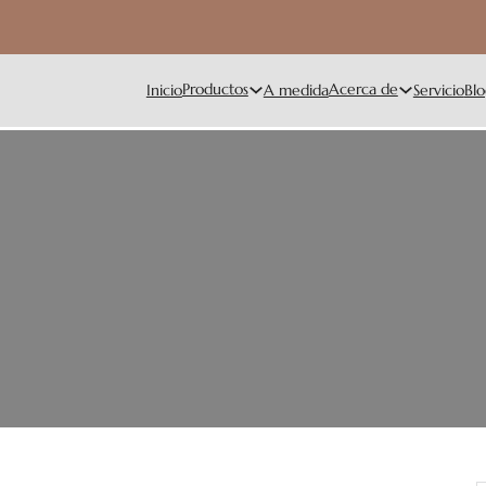
Productos
Acerca de
Inicio
A medida
Servicio
Blo
ubiertos y cómo los resuelven 
Defectos habituales en los cubiertos y cómo los resuelven los f