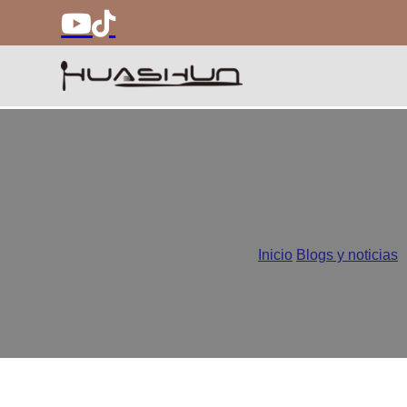
Defectos habituales en los c
Inicio
/
Blogs y noticias
/