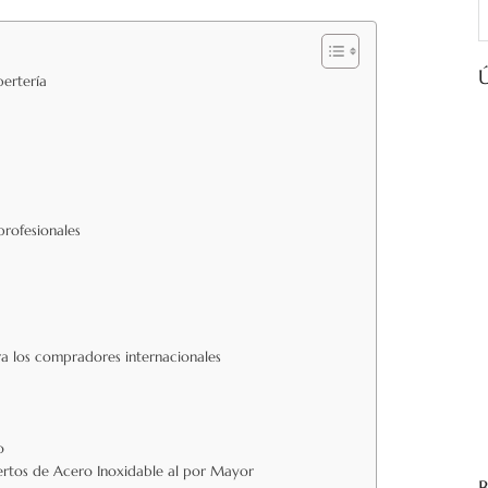
B
Ú
bertería
profesionales
ra los compradores internacionales
o
ertos de Acero Inoxidable al por Mayor
B