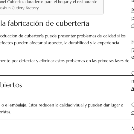
nel Cubiertos duraderos para el hogar y el restaurante
uashun Cutlery Factory
P
p
a fabricación de cubertería
d
producción de cubertería puede presentar problemas de calidad si los
F
efectos pueden afectar al aspecto, la durabilidad y la experiencia
p
e
lmente por detectar y eliminar estos problemas en las primeras fases de
G
m
biertos
C
 el embalaje. Estos reducen la calidad visual y pueden dar lugar a
c
ristas.
M