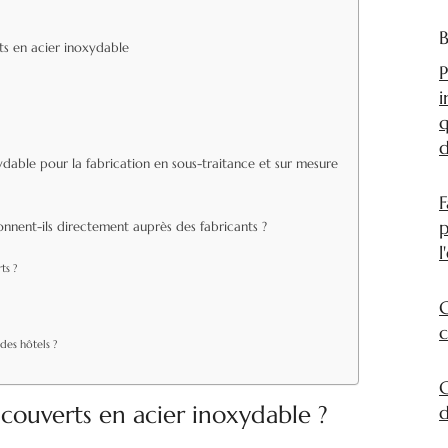
B
ts en acier inoxydable
P
i
q
d
ydable pour la fabrication en sous-traitance et sur mesure
F
p
onnent-ils directement auprès des fabricants ?
l
ts ?
G
c
des hôtels ?
C
 couverts en acier inoxydable ?
d