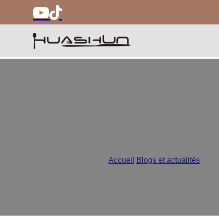
Fabricants de couverts en ac
Accueil
/
Blogs et actualités
/
Fabri