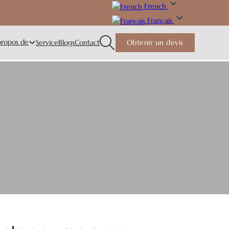
French
Français
propos de
Service
Blogs
Contact
Obtenir un devis
n mignon