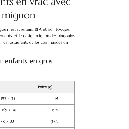
ants en vrac avec
n mignon
ngouin est sûre, sans BPA et non toxique.
ements, et le design mignon des pingouins
es, les restaurants ou les commandes en
r enfants en gros
Poids (g)
 192 × 35
349
 165 × 28
194
 38 × 22
36.2