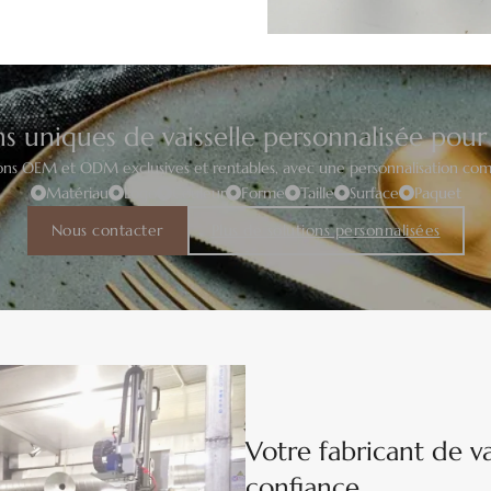
ns uniques de vaisselle personnalisée pour
ons OEM et ODM exclusives et rentables, avec une personnalisation comp
Matériau
Logo
Couleur
Forme
Taille
Surface
Paquet
Nous contacter
Plus de solutions personnalisées
Votre fabricant de va
confiance