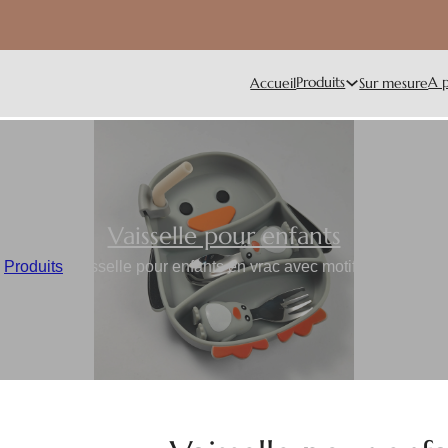
Produits
A 
Accueil
Sur mesure
Vaisselle pour enfants
/
Produits
/
Vaisselle pour enfants en vrac avec motif de pingoui