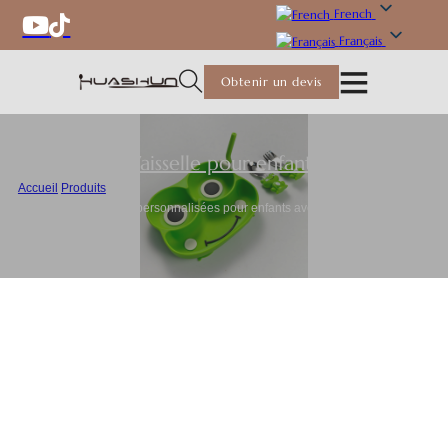
French
Français
Obtenir un devis
Vaisselle pour enfants
Accueil
/
Produits
/
Ensemble d'assiettes personnalisées pour enfants avec motif de grenouille
mignonne