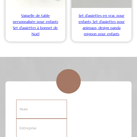
Vaisselle de table
Set d'assiettes en vrac pour
personnalisée pour enfants
enfants, Set d'assiettes pour
Set d'assiettes à bonnet de
animaux, design panda
Noël
mignon pour enfants