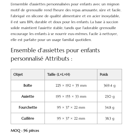
L'ensemble d'assiettes personnalisées pour enfants avec un mignon
motif de grenouille rend l'heure des repas amusante, sûre et facile.
Fabriqué en silicone de qualité alimentaire et en acier inoxydable,
il est sans BPA, durable et doux pour les enfants. La base à succion
solide maintient l'assiette stable, tandis que l'adorable grenouille
encourage les enfants à se nourrir eux-mêmes. Facile à nettoyer,
elle est parfaite pour un usage familial quotidien.
Ensemble d'assiettes pour enfants
personnalisé Attributs :
Objet
Taille (L×L×H)
Poids
Boîte
225 × 192 × 35 mm
369.4 g
Assiette
195 × 155 × 33 mm
230 g
Fourchette
95 × 37 × 22 mm
34.8 g
Cuillère
95 × 37 × 22 mm
38.3 g
MOQ : 96 pièces