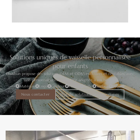
Solutions uniques de vaisselle personnalisée
pour enfants
Huashun propose des solutions OEM et ODM exclusives et rentables, avec
une personnalisation complète adaptée à vos besoins.
Matériau
Logo
Couleur
Forme
Taille
Surface
Paquet
Nous contacter
Plus de solutions personnalisées