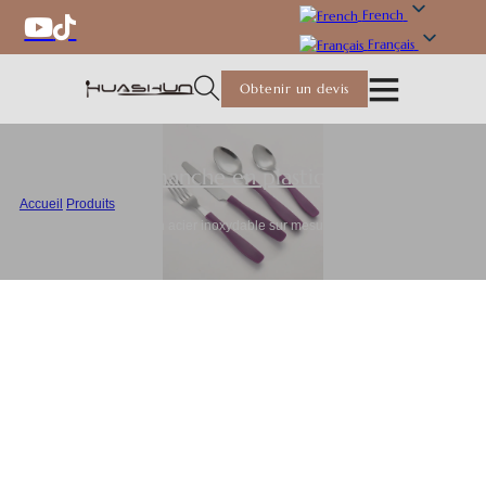
French
Français
Obtenir un devis
Couverts à manche en plastique
,
Couverts
Accueil
/
Produits
/
Fabricant de couverts en acier inoxydable sur mesure | Huashun Cutlery