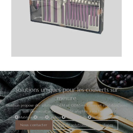
Solutions uniques pour les couverts sur
mesure
Huashun propose des solutions OEM et ODM exclusives et rentables, avec
une personnalisation complète adaptée à vos besoins.
Matériau
Logo
Couleur
Forme
Taille
Surface
Paquet
Nous contacter
Plus de solutions personnalisées