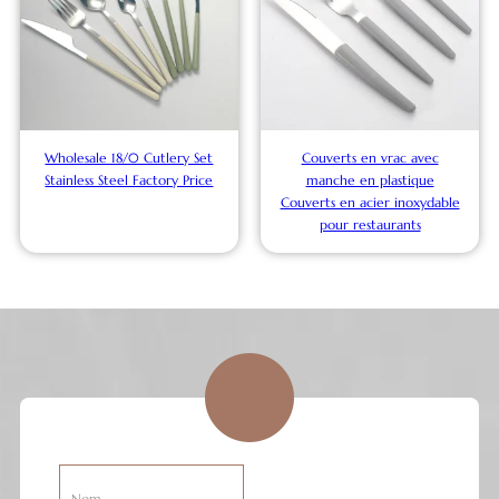
Wholesale 18/0 Cutlery Set
Couverts en vrac avec
Stainless Steel Factory Price
manche en plastique
Couverts en acier inoxydable
pour restaurants