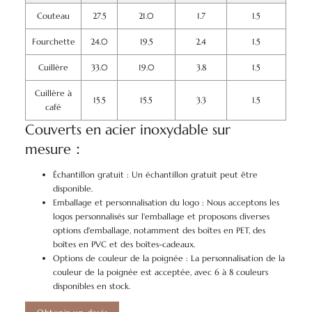
Couteau
27.5
21.0
1.7
1.5
Fourchette
24.0
19.5
2.4
1.5
Cuillère
33.0
19.0
3.8
1.5
Cuillère à
15.5
15.5
3.3
1.5
café
Couverts en acier inoxydable sur
mesure：
Échantillon gratuit : Un échantillon gratuit peut être
disponible.
Emballage et personnalisation du logo : Nous acceptons les
logos personnalisés sur l'emballage et proposons diverses
options d'emballage, notamment des boîtes en PET, des
boîtes en PVC et des boîtes-cadeaux.
Options de couleur de la poignée : La personnalisation de la
couleur de la poignée est acceptée, avec 6 à 8 couleurs
disponibles en stock.