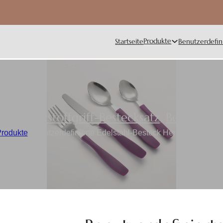
Produkte
Startseite
Benutzerdefin
Kunststoffgriff-Bestecksatz
,
Besteck
rodukte
/
Benutzerdefinierte Edelstahl-Besteck Hersteller | Hua