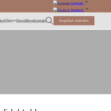
German
Deutsch
Über
iert
Dienst
Blogs
Kontakt
Angebot einholen
shun Cutlery