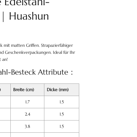
 Edelstahl-
r | Huashun
ck mit matten Griffen. Strapazierfähiger
und Geschenkverpackungen. Ideal für Ihr
 an!
tahl-Besteck Attribute：
)
Breite (cm)
Dicke (mm)
1.7
1.5
2.4
1.5
3.8
1.5