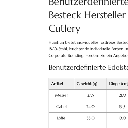
Benutzerdefinierte
Besteck Herstelle
Cutlery
Huashun bietet individuelles rostfreies Beste
18/0-Stahl, leuchtende individuelle Farben 
Corporate Branding. Fordern Sie ein Angebot
Benutzerdefinierte Edels
Artikel
Gewicht (g)
Länge (cm
Messer
27.5
21.0
Gabel
24.0
19.5
Löffel
33.0
19.0