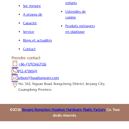
enfants
Sur mesure
Ustensiles de
A propos de
cuisine
Capacité
Produits ménagers
Service
en plastique
Blogs et actualités
Contact
Prendre contact
+86-13250662326
852-47181169
wilson@huashunware.com
No. 342, Xiguan Road, Rongcheng District, Jieyang City,
Guangdong Province.
©2026
Jieyang Rongchen Huashun Hardware Plastic Factory
Co. Tous
droits réservés.