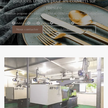
Solutions uniques pour les couverts sur
mesure
Huashun propose des solutions OEM et ODM exclusives et rentables, avec
une personnalisation complète adaptée à vos besoins.
Matériau
Logo
Couleur
Forme
Taille
Surface
Paquet
Nous contacter
Plus de solutions personnalisées