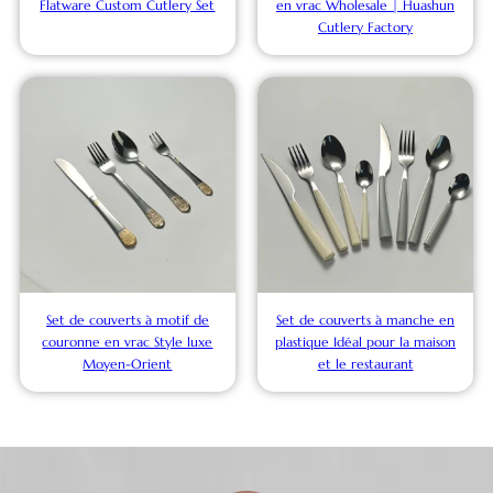
Flatware Custom Cutlery Set
en vrac Wholesale | Huashun
Cutlery Factory
Set de couverts à motif de
Set de couverts à manche en
couronne en vrac Style luxe
plastique Idéal pour la maison
Moyen-Orient
et le restaurant