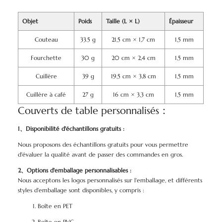
Objet
Poids
Taille (L × L)
Épaisseur
Couteau
33.5 g
21,5 cm × 1,7 cm
1,5 mm
Fourchette
30 g
20 cm × 2,4 cm
1,5 mm
Cuillère
39 g
19,5 cm × 3,8 cm
1,5 mm
Cuillère à café
27 g
16 cm × 3,3 cm
1,5 mm
Couverts de table personnalisés：
1、Disponibilité d'échantillons gratuits :
Nous proposons des échantillons gratuits pour vous permettre
d'évaluer la qualité avant de passer des commandes en gros.
2、Options d'emballage personnalisables :
Nous acceptons les logos personnalisés sur l'emballage, et différents
styles d'emballage sont disponibles, y compris :
Boîte en PET
Boîte en PVC