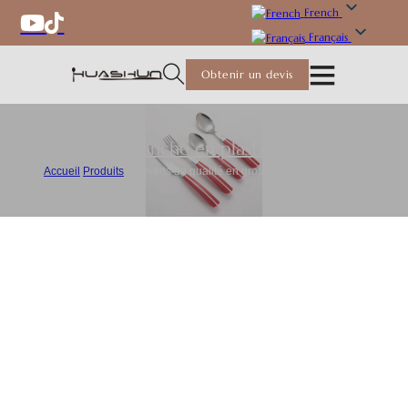
French
Français
Obtenir un devis
Couverts à manche en plastique
,
Couverts
Accueil
/
Produits
/
Couverts de qualité en gros pour les restaurants