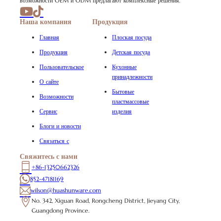
возможности OEM и ODM предлагают комплексные решения.
Наша компания
Продукция
Главная
Плоская посуда
Продукция
Детская посуда
Пользовательское
Кухонные
принадлежности
О сайте
Бытовые
Возможности
пластмассовые
Сервис
изделия
Блоги и новости
Связаться с
Свяжитесь с нами
+86-13250662326
852-47181169
wilson@huashunware.com
No. 342, Xiguan Road, Rongcheng District, Jieyang City,
Guangdong Province.