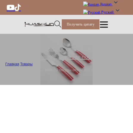
Russian
Русский
Получить цитату
Набор плоской посуды с пластиковыми
ручками
,
Плоская посуда
Главная
/
Товары
/
Качественные наборы плоской посуды оптом для ресторанов