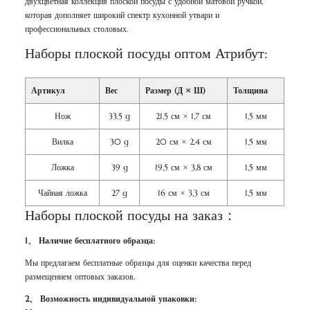
двухцветная коллекция плоской посуды с удобной матовой ручкой,
которая дополняет широкий спектр кухонной утвари и
профессиональных столовых.
Наборы плоской посуды оптом Атрибут:
Артикул
Вес
Размер (Д × Ш)
Толщина
Нож
33.5 g
21,5 см × 1,7 см
1,5 мм
Вилка
30 g
20 см × 2,4 см
1,5 мм
Ложка
39 g
19,5 см × 3,8 см
1,5 мм
Чайная ложка
27 g
16 см × 3,3 см
1,5 мм
Наборы плоской посуды на заказ：
1、 Наличие бесплатного образца:
Мы предлагаем бесплатные образцы для оценки качества перед
размещением оптовых заказов.
2、 Возможность индивидуальной упаковки: