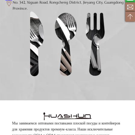
No. 342, Xiguan Road, Rongcheng District, Jieyang City, Guangdong
Province.
Мы занимаемся оптовыми поставками плоской посуды и контейнеров
для хранения продуктов премиум-класса. Наши исключительные