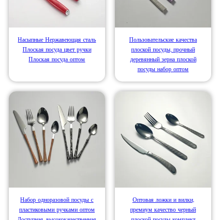
Насыпные Нержавеющая сталь
Пользовательские качества
Плоская посуда цвет ручки
плоской посуды, прочный
Плоская посуда оптом
деревянный зерна плоской
посуды набор оптом
Набор одноразовой посуды с
Оптовая ложки и вилки,
пластиковыми ручками оптом
премиум качество черный
Доступная, высококачественная
плоской посуды комплект