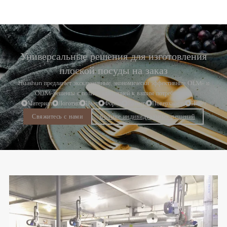
Универсальные решения для изготовления
плоской посуды на заказ
Huashun предлагает эксклюзивные, экономически эффективные OEM- и
ODM-решения с полной адаптацией к вашим потребностям.
Материал
Логотип
Цвет
Форма
Размер
Поверхность
Пакет
Свяжитесь с нами
Больше индивидуальных решений