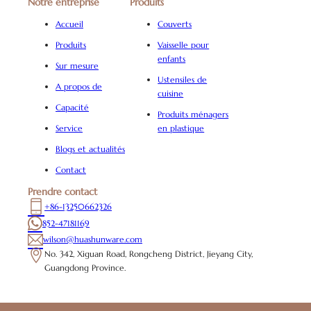
Notre entreprise
Produits
Accueil
Couverts
Produits
Vaisselle pour
enfants
Sur mesure
Ustensiles de
A propos de
cuisine
Capacité
Produits ménagers
Service
en plastique
Blogs et actualités
Contact
Prendre contact
+86-13250662326
852-47181169
wilson@huashunware.com
No. 342, Xiguan Road, Rongcheng District, Jieyang City,
Guangdong Province.