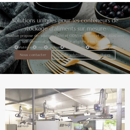
Solutions uniques pour les conteneurs de
stockage d'aliments sur mesure
Huashun propose des solutions OEM et ODM exclusives et rentables, avec
une personnalisation complète adaptée à vos besoins.
Matériau
Logo
Couleur
Forme
Taille
Surface
Paquet
Nous contacter
Plus de solutions personnalisées