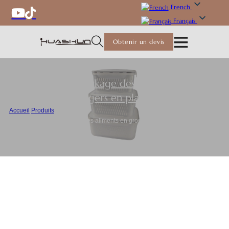
French
Français
Obtenir un devis
Récipients de stockage des aliments
,
Produits
ménagers en plastique
Accueil
/
Produits
/
Récipient de conservation des aliments en gros avec filtre pour les
commandes en gros