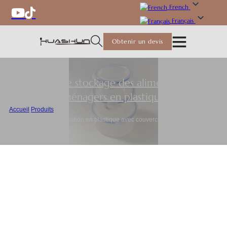
French
Français
Obtenir un devis
Récipients de stockage des aliments
,
Produits
ménagers en plastique
Accueil
/
Produits
/
Récipients de conservation en plastique avec couvercles Wholesale