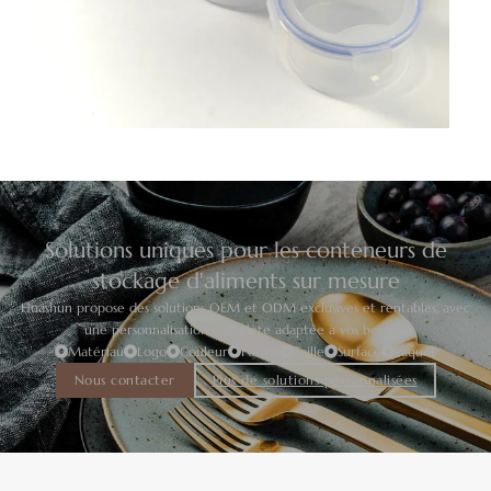
Solutions uniques pour les conteneurs de
stockage d'aliments sur mesure
Huashun propose des solutions OEM et ODM exclusives et rentables, avec
une personnalisation complète adaptée à vos besoins.
Matériau
Logo
Couleur
Forme
Taille
Surface
Paquet
Nous contacter
Plus de solutions personnalisées