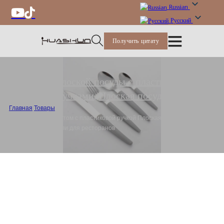
Russian
Русский
Получить цитату
Набор плоской посуды с пластиковыми
ручками
,
Плоская посуда
Главная
/
Товары
/
Плоская посуда оптом с пластиковой ручкой Плоская посуда из
нержавеющей стали для ресторанов