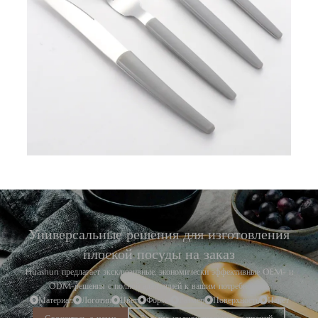
Универсальные решения для изготовления
плоской посуды на заказ
Huashun предлагает эксклюзивные, экономически эффективные OEM- и
ODM-решения с полной адаптацией к вашим потребностям.
Материал
Логотип
Цвет
Форма
Размер
Поверхность
Пакет