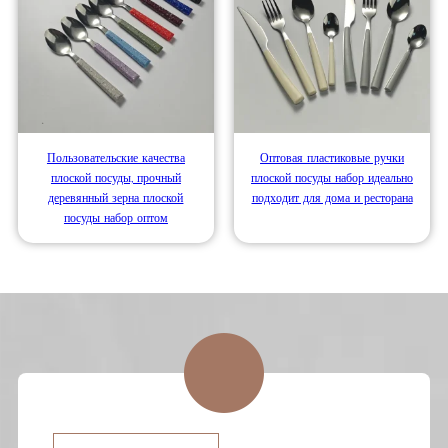
Пользовательские качества
Оптовая пластиковые ручки
плоской посуды, прочный
плоской посуды набор идеально
деревянный зерна плоской
подходит для дома и ресторана
посуды набор оптом