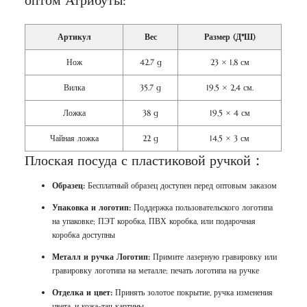
оптом Атрибуты:
Артикул
Вес
Размер (Д*Ш)
Нож
42.7 g
23 × 1,8 см
Вилка
35.7 g
19,5 × 2,4 см.
Ложка
38 g
19,5 × 4 см
Чайная ложка
22 g
14,5 × 3 см
Плоская посуда с пластиковой ручкой：
Образец:
Бесплатный образец доступен перед оптовым заказом
Упаковка и логотип:
Поддержка пользовательского логотипа
на упаковке; ПЭТ коробка, ПВХ коробка, или подарочная
коробка доступны
Металл и ручка Логотип:
Примите лазерную гравировку или
гравировку логотипа на металле; печать логотипа на ручке
Отделка и цвет:
Принять золотое покрытие, ручка изменения
цвета, и кожа-тач картины