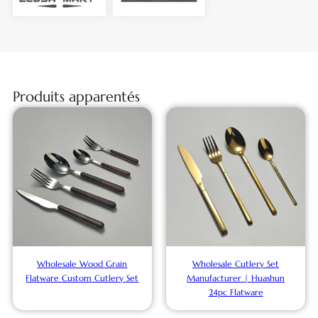
Produits apparentés
Wholesale Wood Grain
Wholesale Cutlery Set
Flatware Custom Cutlery Set
Manufacturer | Huashun
24pc Flatware