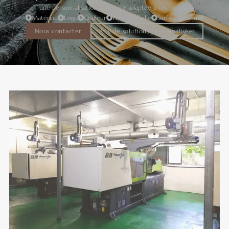
une personnalisation complète adaptée à vos besoins.
Matériau
Logo
Couleur
Forme
Taille
Surface
Paquet
Nous contacter
Plus de solutions personnalisées