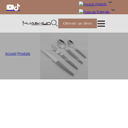
French
Français
Obtenir un devis
Couverts à manche en plastique
,
Couverts
Accueil
/
Produits
/
Couverts en vrac avec manche en plastique Couverts en acier inoxydable
pour restaurants