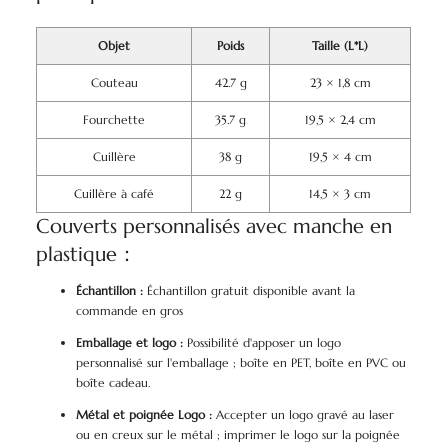
Objet
Poids
Taille (L*L)
Couteau
42.7 g
23 × 1,8 cm
Fourchette
35.7 g
19,5 × 2,4 cm
Cuillère
38 g
19,5 × 4 cm
Cuillère à café
22 g
14,5 × 3 cm
Couverts personnalisés avec manche en
plastique：
Échantillon :
Échantillon gratuit disponible avant la
commande en gros
Emballage et logo :
Possibilité d'apposer un logo
personnalisé sur l'emballage ; boîte en PET, boîte en PVC ou
boîte cadeau.
Métal et poignée Logo :
Accepter un logo gravé au laser
ou en creux sur le métal ; imprimer le logo sur la poignée