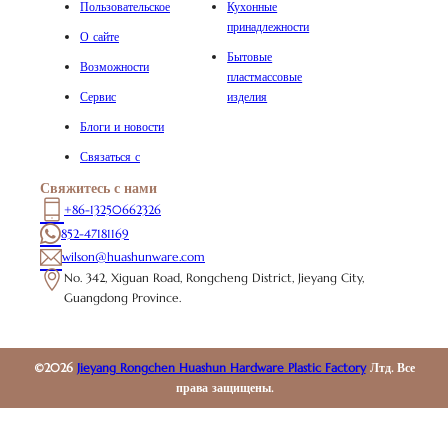
Пользовательское
Кухонные
принадлежности
О сайте
Бытовые
Возможности
пластмассовые
Сервис
изделия
Блоги и новости
Связаться с
Свяжитесь с нами
+86-13250662326
852-47181169
wilson@huashunware.com
No. 342, Xiguan Road, Rongcheng District, Jieyang City,
Guangdong Province.
©2026
Jieyang Rongchen Huashun Hardware Plastic Factory
Лтд. Все
права защищены.