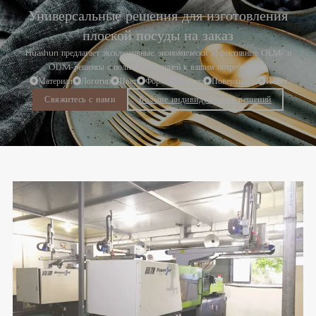
Универсальные решения для изготовления
плоской посуды на заказ
Huashun предлагает эксклюзивные, экономически эффективные OEM- и
ODM-решения с полной адаптацией к вашим потребностям.
Материал
Логотип
Цвет
Форма
Размер
Поверхность
Пакет
Свяжитесь с нами
Больше индивидуальных решений