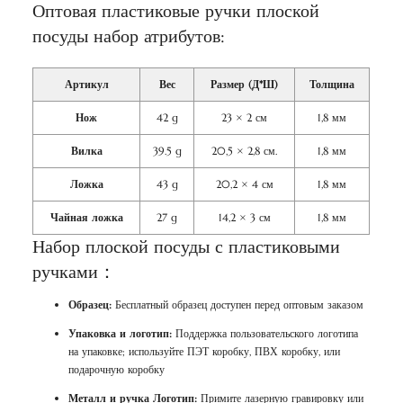
Оптовая пластиковые ручки плоской
посуды набор атрибутов:
Артикул
Вес
Размер (Д*Ш)
Толщина
Нож
42 g
23 × 2 см
1,8 мм
Вилка
39.5 g
20,5 × 2,8 см.
1,8 мм
Ложка
43 g
20,2 × 4 см
1,8 мм
Чайная ложка
27 g
14,2 × 3 см
1,8 мм
Набор плоской посуды с пластиковыми
ручками：
Образец:
Бесплатный образец доступен перед оптовым заказом
Упаковка и логотип:
Поддержка пользовательского логотипа
на упаковке; используйте ПЭТ коробку, ПВХ коробку, или
подарочную коробку
Металл и ручка Логотип:
Примите лазерную гравировку или