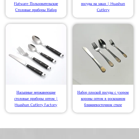
Flatware Пользовательские
посуды на заказ | Huashun
Столовые приборы Набор
Cutlery
Насыпные нержавеющие
Набор плоской посуды с узором
столовые приборы оптом |
короны оптом в роскошном
Huashun Cutlery Factory
ближневосточном стиле