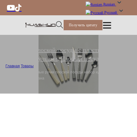
Russian
Русский
Получить цитату
Набор плоской посуды с пластиковыми
ручками
,
Плоская посуда
Главная
/
Товары
/
Оптовая пластиковые ручки плоской посуды набор идеально подходит
для дома и ресторана