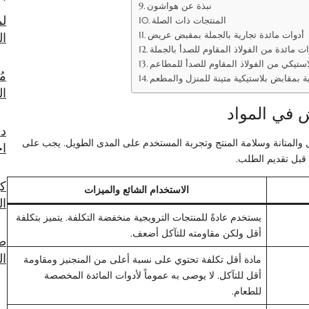
نبذة عن هواشون
لم
المنتجات ذات الصلة
أدوات مائدة تجارية بالجملة بمقبض عريض
الفولاذ 
 مائدة من الفولاذ المقاوم للصدأ بالجملة
استيكي من الفولاذ المقاوم للصدأ للمطاعم
مُ
ة بمقابض بلاستيكية متينة للمنزل والمطعم
ا
دل
ل والمتانة وسلامة المنتج وتجربة المستخدم على المدى الطويل. يجب على
اخ
 قبل تقديم الطلب.
كي
الاستخدام الشائع والميزات
ال
يستخدم عادةً للمنتجات الترويجية منخفضة التكلفة. يتميز بتكلفة
أقل ولكن مقاومته للتآكل أضعف.
صي
ال
مادة أقل تكلفة تحتوي على نسبة أعلى من المنجنيز ومقاومة
أقل للتآكل. لا يوصى به عموماً لأدوات المائدة المخصصة
للطعام.