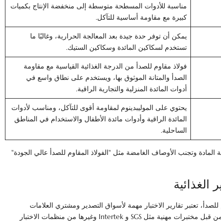
مناسبة للأدوات المسطحة متوسطة إلى منخفضة الإنتاج بكميات
كبيرة مع مقاومة أساسية للتآكل.
يمكن أن توفر حدة جيدة بعد المعالجة الحرارية، وغالبًا ما
تستخدم لسكاكين المائدة وسكاكين الستيك.
فولاذ مقاوم للصدأ من الدرجة الغذائية القياسية مع مقاومة
الصدأ والمتانة الموثوق بها، ويستخدم على نطاق واسع في
أدوات المائدة المنزلية والتجارية الراقية.
يحتوي على الموليبدينوم لمقاومة أقوى للتآكل، ومناسب لأدوات
المائدة الراقية وأدوات مائدة الأطفال والاستخدام في المناطق
الساحلية.
لمادة وتجنب الأوصاف الغامضة مثل "الفولاذ المقاوم للصدأ عالي الجودة"
للصدأ، تعتبر تقارير الاختبار مهمة لأسواق التصدير ومشتري العلامات
التجارية. يمكن إجراء اختبارات موثوقة من طرف ثالث من قبل مختبرات مهنية مثل SGS و Intertek وغيرها من منظمات الاختبار