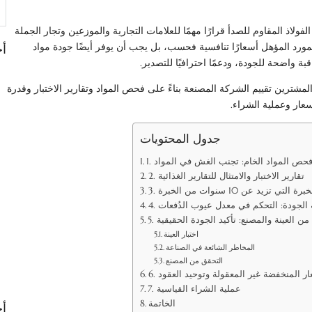
بح
فولاذ المقاوم للصدأ قرارًا مهمًا للعلامات التجارية والموزعين وتجار الجملة
لمورد المؤهل أسعارًا تنافسية فحسب، بل يجب أن يوفر أيضًا جودة مواد
أح
بة واضحة للجودة، ودعمًا احترافيًا للتصدير.
شترين تقييم الشركة المصنعة بناءً على فحص المواد وتقارير الاختبار وقدرة
عار وعملية الشراء.
جدول المحتويات
. فحص المواد الخام: تجنب الغش في المواد
2. تقارير الاختبار والامتثال للتقارير الغذائية
تزيد عن 10 سنوات من الخبرة
بة الجودة: التحكم في معدل عيوب الدُفعات
ق من العينة والمصنع: تأكيد الجودة الحقيقية
اختبار العينة
المخاطر الشائعة في الصناعة
التحقق من المصنع
سعار المنخفضة غير المعقولة وتوحيد العقود
7. عملية الشراء القياسية
الخاتمة
أح