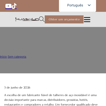
Portuguese
Português
English
Obter um orçamento
French
German
Russian
Como avaliar um fabricante fiável
Spanish
de talheres de aço inoxidável
Arabic
Início
/
Sem categoria
/
Japanese
Como avaliar um fabricante fiável de talheres de aço inoxidável
3 de junho de 2026
A escolha de um fabricante fiável de talheres de aço inoxidável é uma
decisão importante para marcas, distribuidores, grossistas, hotéis,
restaurantes e compradores a retalho. Um fornecedor qualificado deve