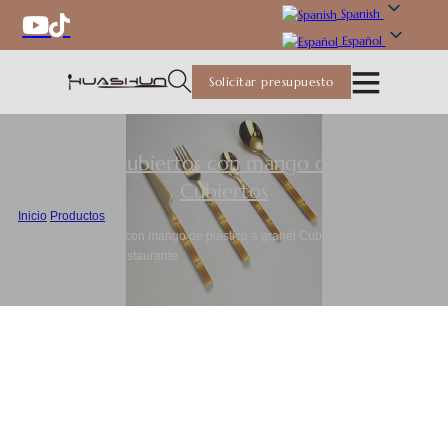
Spanish
Español
Solicitar presupuesto
Juego de cubiertos con mango de plástico
,
Cubiertos
Inicio
/
Productos
/
Juego de cubiertos con mango de plástico a granel Cubiertos duraderos
para el hogar y el restaurante