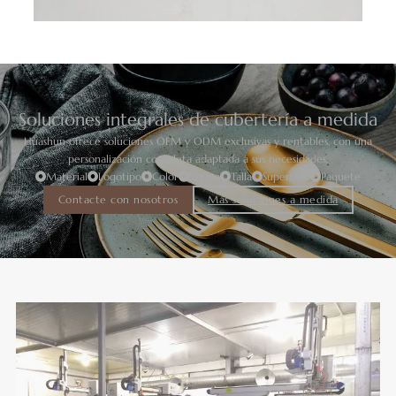
Soluciones integrales de cubertería a medida
Huashun ofrece soluciones OEM y ODM exclusivas y rentables, con una
personalización completa adaptada a sus necesidades.
Material
Logotipo
Color
Forma
Talla
Superficie
Paquete
Contacte con nosotros
Más soluciones a medida