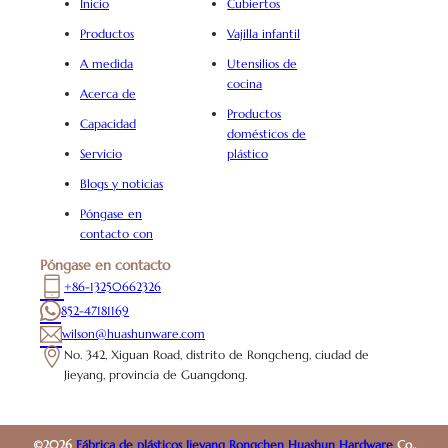
Inicio
Cubiertos
Productos
Vajilla infantil
A medida
Utensilios de
cocina
Acerca de
Productos
Capacidad
domésticos de
Servicio
plástico
Blogs y noticias
Póngase en
contacto con
Póngase en contacto
+86-13250662326
852-47181169
wilson@huashunware.com
No. 342, Xiguan Road, distrito de Rongcheng, ciudad de
Jieyang, provincia de Guangdong.
©2026
Fábrica de plásticos Jieyang Rongchen Huashun Hardware
Co.,