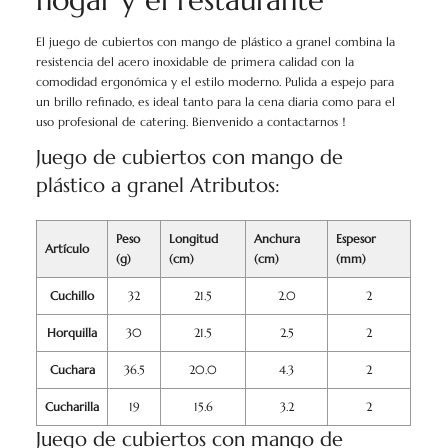
hogar y el restaurante
El juego de cubiertos con mango de plástico a granel combina la
resistencia del acero inoxidable de primera calidad con la
comodidad ergonómica y el estilo moderno. Pulida a espejo para
un brillo refinado, es ideal tanto para la cena diaria como para el
uso profesional de catering. Bienvenido a contactarnos！
Juego de cubiertos con mango de
plástico a granel Atributos:
Peso
Longitud
Anchura
Espesor
Artículo
(g)
(cm)
(cm)
(mm)
Cuchillo
32
21.5
2.0
2
Horquilla
30
21.5
2.5
2
Cuchara
36.5
20.0
4.3
2
Cucharilla
19
15.6
3.2
2
Juego de cubiertos con mango de