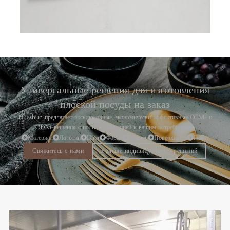
Универсальные решения для изготовления
плоской посуды на заказ
Huashun предлагает эксклюзивные, экономически эффективные OEM- и
ODM-решения с полной адаптацией к вашим потребностям.
Материал
Логотип
Цвет
Форма
Размер
Поверхность
Пакет
Свяжитесь с нами
Больше индивидуальных решений