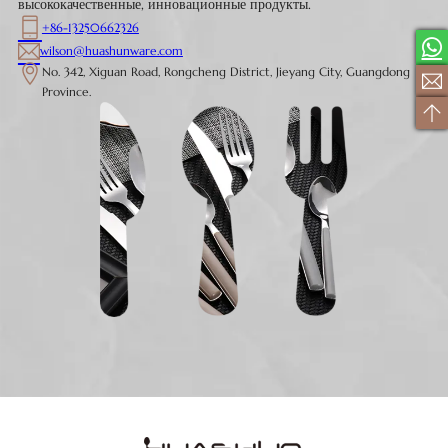
высококачественные, инновационные продукты.
+86-13250662326
wilson@huashunware.com
No. 342, Xiguan Road, Rongcheng District, Jieyang City, Guangdong
Province.