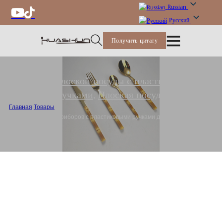
Russian
Русский
Получить цитату
Набор плоской посуды с пластиковыми
ручками
,
Плоская посуда
Главная
/
Товары
/
Набор столовых приборов с пластиковыми ручками для дома и
ресторана