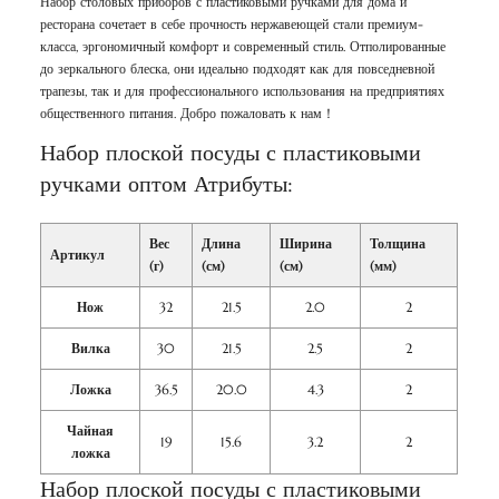
Набор столовых приборов с пластиковыми ручками для дома и
ресторана сочетает в себе прочность нержавеющей стали премиум-
класса, эргономичный комфорт и современный стиль. Отполированные
до зеркального блеска, они идеально подходят как для повседневной
трапезы, так и для профессионального использования на предприятиях
общественного питания. Добро пожаловать к нам！
Набор плоской посуды с пластиковыми
ручками оптом Атрибуты:
Вес
Длина
Ширина
Толщина
Артикул
(г)
(см)
(см)
(мм)
Нож
32
21.5
2.0
2
Вилка
30
21.5
2.5
2
Ложка
36.5
20.0
4.3
2
Чайная
19
15.6
3.2
2
ложка
Набор плоской посуды с пластиковыми