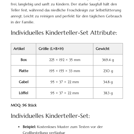
frei, langlebig und sanft zu Kindern. Der starke Saugfuß hält den
Teller fest, während das niedliche Froschdesign zur Selbstfütterung
anregt. Leicht zu reinigen und perfekt für den täglichen Gebrauch
in der Familie.
Individuelles Kinderteller-Set Attribute:
Artikel
Größe (L×B×H)
Gewicht
Box
225 × 192 × 35 mm
369.4 g
Platte
195 × 155 × 33 mm
230 g
Gabel
95 × 37 × 22 mm
34.8 g
Löffel
95 × 37 × 22 mm
38.3 g
MOQ: 96 Stück
Individuelles Kinderteller-Set:
Beispiel:
Kostenloses Muster zum Testen vor der
Großbestellung verfügbar