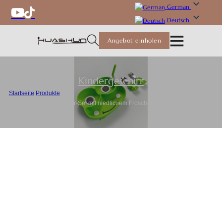
German
Deutsch
Angebot einholen
Kindergeschirr
Startseite
/
Produkte
/
Individuelles Kinderteller-Set mit niedlichem Frosch-Design