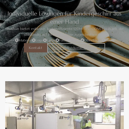
Individuelle Lösungen für Kindergeschirr aus
einer Hand
Huashun bietet exklusive, kosteneffiziente OEM- und ODM-Lösungen, die
vollständig auf Ihre Bedürfnisse zugeschnitten sind.
Material
Logo
Farbe
Form
Größe
Oberfläche
Paket
Kontakt
Mehr individuelle Lösungen