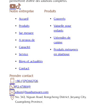
permettent d'offrir des solutions complètes.
Notre entreprise
Produits
Accueil
Couverts
Produits
Vaisselle pour
enfants
Sur mesure
Ustensiles de
A propos de
cuisine
Capacité
Produits ménagers
Service
en plastique
Blogs et actualités
Contact
Prendre contact
+86-13250662326
852-47181169
wilson@huashunware.com
No. 342, Xiguan Road, Rongcheng District, Jieyang City,
Guangdong Province.