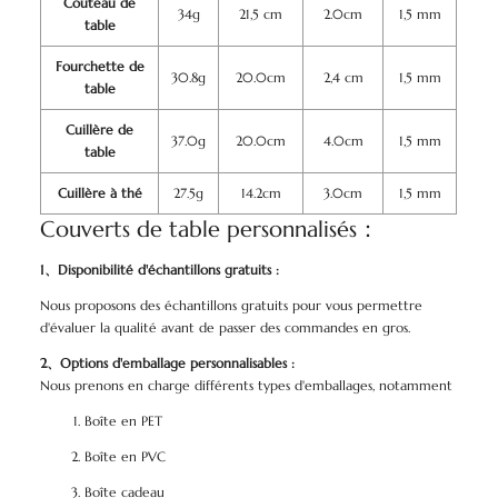
Couteau de
34g
21,5 cm
2.0cm
1,5 mm
table
Fourchette de
30.8g
20.0cm
2,4 cm
1,5 mm
table
Cuillère de
37.0g
20.0cm
4.0cm
1,5 mm
table
Cuillère à thé
27.5g
14.2cm
3.0cm
1,5 mm
Couverts de table personnalisés：
1、Disponibilité d'échantillons gratuits :
Nous proposons des échantillons gratuits pour vous permettre
d'évaluer la qualité avant de passer des commandes en gros.
2、Options d'emballage personnalisables :
Nous prenons en charge différents types d'emballages, notamment
Boîte en PET
Boîte en PVC
Boîte cadeau