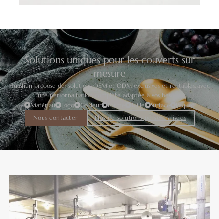
Solutions uniques pour les couverts sur
mesure
Huashun propose des solutions OEM et ODM exclusives et rentables, avec
une personnalisation complète adaptée à vos besoins.
Matériau
Logo
Couleur
Forme
Taille
Surface
Paquet
Nous contacter
Plus de solutions personnalisées