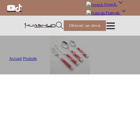
French
Français
Obtenir un devis
Couverts à manche en plastique
,
Couverts
Accueil
/
Produits
/
Set de couverts à manche en plastique en gros en vrac