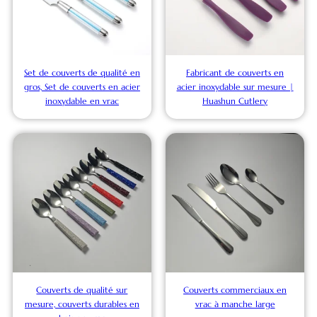
Set de couverts de qualité en
Fabricant de couverts en
gros, Set de couverts en acier
acier inoxydable sur mesure |
inoxydable en vrac
Huashun Cutlery
Couverts de qualité sur
Couverts commerciaux en
mesure, couverts durables en
vrac à manche large