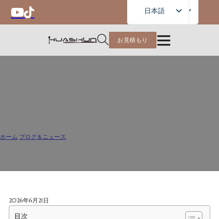
Japanese
日本語
English
お見積もり
French
German
Russian
現代のレストランがブランディン
Spanish
グにミニマルなカトラリーデザ
Portuguese
インを好む理由
Arabic
ホーム
/
ブログ＆ニュース
/
現代のレストランがブランディングにミニマルなカトラリーデザインを好む理由
2026年6月21日
目次