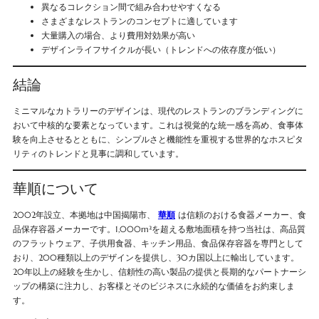
異なるコレクション間で組み合わせやすくなる
さまざまなレストランのコンセプトに適しています
大量購入の場合、より費用対効果が高い
デザインライフサイクルが長い（トレンドへの依存度が低い）
結論
ミニマルなカトラリーのデザインは、現代のレストランのブランディングに
おいて中核的な要素となっています。これは視覚的な統一感を高め、食事体
験を向上させるとともに、シンプルさと機能性を重視する世界的なホスピタ
リティのトレンドと見事に調和しています。
華順について
2002年設立、本拠地は中国揭陽市、
華順
は信頼のおける食器メーカー、食
品保存容器メーカーです。1,000m²を超える敷地面積を持つ当社は、高品質
のフラットウェア、子供用食器、キッチン用品、食品保存容器を専門として
おり、200種類以上のデザインを提供し、30カ国以上に輸出しています。
20年以上の経験を生かし、信頼性の高い製品の提供と長期的なパートナーシ
ップの構築に注力し、お客様とそのビジネスに永続的な価値をお約束しま
す。