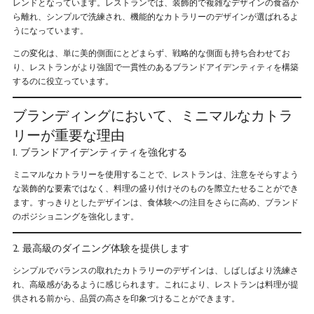
レンドとなっています。レストランでは、装飾的で複雑なデザインの食器か
ら離れ、シンプルで洗練され、機能的なカトラリーのデザインが選ばれるよ
うになっています。
この変化は、単に美的側面にとどまらず、戦略的な側面も持ち合わせてお
り、レストランがより強固で一貫性のあるブランドアイデンティティを構築
するのに役立っています。
ブランディングにおいて、ミニマルなカトラ
リーが重要な理由
1. ブランドアイデンティティを強化する
ミニマルなカトラリーを使用することで、レストランは、注意をそらすよう
な装飾的な要素ではなく、料理の盛り付けそのものを際立たせることができ
ます。すっきりとしたデザインは、食体験への注目をさらに高め、ブランド
のポジショニングを強化します。
2. 最高級のダイニング体験を提供します
シンプルでバランスの取れたカトラリーのデザインは、しばしばより洗練さ
れ、高級感があるように感じられます。これにより、レストランは料理が提
供される前から、品質の高さを印象づけることができます。