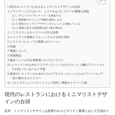
現代のレストランにおけるミニマリストデザインの台頭
ブランディングにおいて、ミニマルなカトラリーが重要な理由
1. ブランドアイデンティティを強化する
2. 最高級のダイニング体験を提供します
3. 現代のインテリアデザインのトレンドに合致している
4. 顧客に対する視覚的な統一感を高める
ミニマリストなカトラリーの主な特徴
レストランが装飾よりもシンプルさを好む理由
レストランにとっての商業上のメリット
結論
華順について
関連商品
幅広ハンドル付き業務用バルクカトラリー
レストランのためのプラスチックハンドルのステンレス鋼のフラットウェ
アが付いているバルク平皿
家及びレストランのためのバルクプラスチックハンドルのフラットウェア
一定の耐久のカトラリー
バルクステンレスフラットウェア卸売｜華順カトラリー工場
現代のレストランにおけるミニマリストデザ
インの台頭
近年、ミニマリストデザインは世界のホスピタリティ業界において主流のト