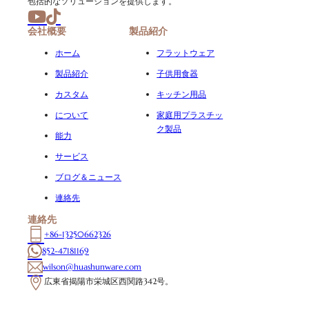
包括的なソリューションを提供します。
会社概要
製品紹介
ホーム
フラットウェア
製品紹介
子供用食器
カスタム
キッチン用品
について
家庭用プラスチッ
ク製品
能力
サービス
ブログ＆ニュース
連絡先
連絡先
+86-13250662326
852-47181169
wilson@huashunware.com
広東省揭陽市栄城区西関路342号。