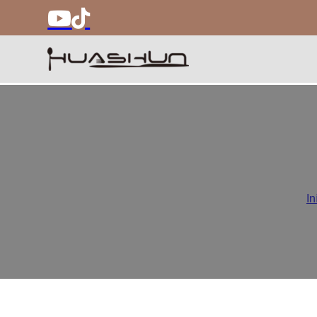
Como evi
In