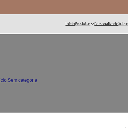
Produtos
Sobr
Início
Personalizado
tar riscos durante o envio de
ício
/
Sem categoria
/
Como evitar riscos durante o envio de talhe