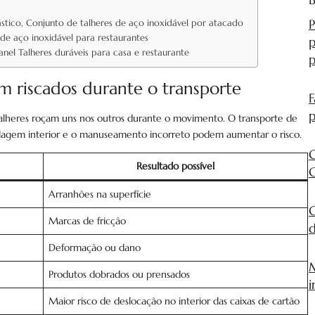
P
stico, Conjunto de talheres de aço inoxidável por atacado
 de aço inoxidável para restaurantes
p
nel Talheres duráveis para casa e restaurante
am riscados durante o transporte
F
p
lheres roçam uns nos outros durante o movimento. O transporte de
alagem interior e o manuseamento incorreto podem aumentar o risco.
G
Resultado possível
C
Arranhões na superfície
C
Marcas de fricção
d
Deformação ou dano
M
Produtos dobrados ou prensados
i
Maior risco de deslocação no interior das caixas de cartão